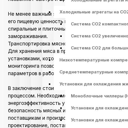
Холодильные агрегаты на CO
Не менее важным является и заморозка мяса. З
его пищевую ценность и вкусовые качества. Дл
Система СО2 компактног
спиральные и плиточные. Выбор конкретного ти
Система СО2 увеличенн
замораживания.
Транспортировка мясной продукции до магазин
Система СО2 для больш
Для хранения мяса в процессе перевозки испо
установками, которые обеспечивают поддержан
Низкотемпературные компре
мониторинга позволяют отслеживать температур
Среднетемпературные компр
параметров в работе оборудования.
Установки для охлаждения ж
В заключение стоит отметить, что выбор пром
процессом. Необходимо учитывать множество фа
Моноблочные чиллеры (H
энергоэффективность установок. Только их пра
Установки для охлажден
безопасность мясных изделий, а также оптимиз
поставщикам и производителям, имеющим опыт
Установки для охлажден
проектирование, поставку, монтаж и сервисное