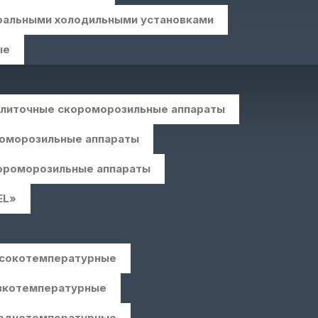
ральными холодильными установками
ые
плиточные скороморозильные аппараты
роморозильные аппараты
овых компрессорах
ороморозильные аппараты
EL»
ысокотемпературные
изкотемпературные
реднетемпературные