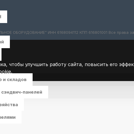
H
ОЕ ОБОРУДОВАНИЕ" ИНН 6168094112 КПП 616801001 Все права за
ый
ка, чтобы улучшить работу сайта, повысить его эффе
okie.
 и складов
 сэндвич-панелей
зяйства
нелями