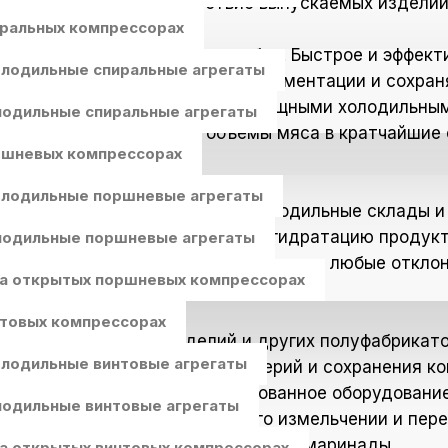
сть, свежесть и соответствие выпускаемых издели
иральных компрессорах
тся охлаждение мяса после убоя. Быстрое и эффек
лодильные спиральные агрегаты
измов, замедляет процессы ферментации и сохраня
ого охлаждения, оснащенные мощными холодильным
одильные спиральные агрегаты
рно охлаждать большие объемы мяса в кратчайшие 
ршневых компрессорах
лодильные поршневые агрегаты
ранения охлажденного мяса. Холодильные склады 
сти воздуха, предотвращая дегидратацию продукт
одильные поршневые агрегаты
озволяют оперативно реагировать на любые отклон
на открытых поршневых компрессорах
ного времени.
нтовых компрессорах
е фарша, колбасных изделий и других полуфабрика
лодильные винтовые агрегаты
твращения размножения бактерий и сохранения кон
чиллеры и другое специализированное оборудовани
одильные винтовые агрегаты
 для охлаждения сырья при его измельчении и пере
ие продукты, такие как рассолы и маринады.
а открытых винтовых компрессорах