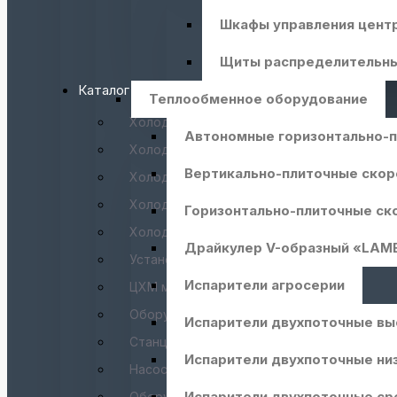
Шкафы управления цент
Щиты распределительн
Каталог
Теплообменное оборудование
Холодильные спиральные агрегаты
Автономные горизонтально-
Холодильные поршневые агрегаты
Вертикально-плиточные ско
Холодильные винтовые агрегаты
Холодильные агрегаты на открытых винт
Горизонтально-плиточные ск
Холодильные агрегаты на CO2
Драйкулер V-образный «LAM
Установки для охлаждения жидкости
Испарители агросерии
ЦХМ модульные контейнерного типа
Оборудование для шоковой заморозки
Испарители двухпоточные в
Станции ресиверные линейные
Испарители двухпоточные н
Насосные установки (гидромодули)
Испарители двухпоточные с
Оборудование для охлаждения воды