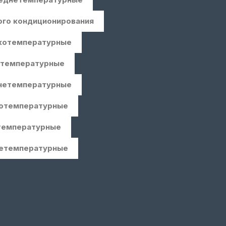
ого кондиционирования
окотемпературные
отемпературные
днетемпературные
котемпературные
отемпературные
нетемпературные