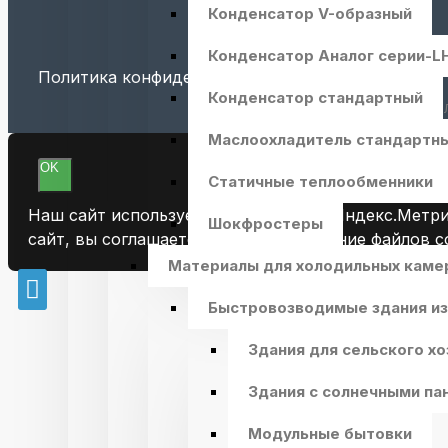
Промзона, 17/1
Конденсатор V-образный
8 (800) 550-62-71
Конденсатор Аналог серии-L
Политика конфиденциальности
Конденсатор стандартный
ООО "ПРОФЕССИОНАЛЬН
Маслоохладитель стандартн
OK
Статичные теплообменники
Наш сайт использует файлы cookie и Яндекс.Метри
Шокфростеры
сайт, вы соглашаетесь на использование файлов co
Материалы для холодильных камер
Быстровозводимые здания из
Здания для сельского хо
Здания с солнечными па
Модульные бытовки