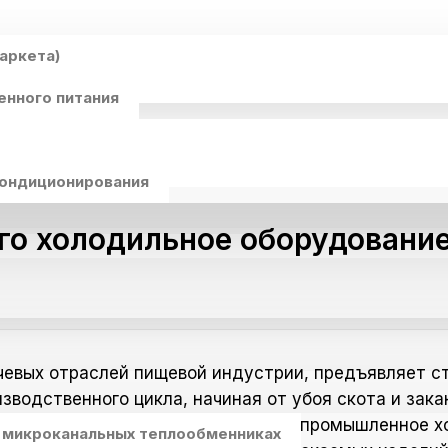
аркета)
енного питания
кондиционирования
о холодильное оборудование
евых отраслей пищевой индустрии, предъявляет ст
зводственного цикла, начиная от убоя скота и зака
турный режим. В этом контексте промышленное х
 микроканальных теплообменниках