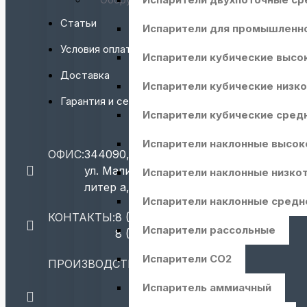
Статьи
Испарители для промышленн
Условия оплаты
Испарители кубические выс
Доставка
Испарители кубические низк
Гарантия и сервис
Испарители кубические сре
Испарители наклонные высо
ОФИС:
344090, г. Ростов-на-Дону,
ул. Малиновского, д. 46а/27
Испарители наклонные низк
литер а, помещ. 4г (офис 25)
Испарители наклонные сред
КОНТАКТЫ:
8 (863) 310-11-71
Испарители рассольные
8 (800) 550-62-71
Испарители СО2
ПРОИЗВОДСТВО:
г. Ростов-на-
Дону
Испаритель аммиачный
Юго-Восточная