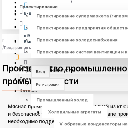
Материалы для скачивания
Проектирование
Опросные листы
8-800-550-62-71
Проектирование супермаркета (гиперм
Контакты
Подбор оборудования
Проектирование предприятия обществ
с 9 до 19 ежедневно
Проектирование холодоснабжения
Выходной: суббота и воскресенье
Предприятия мясной промышленности
Проектирование систем вентиляции и 
Производство промышленног
Производство
Ваша корзина пуста!
Вход
промышленности
Сертификаты
Регистрация
Каталог
Промышленный холод
Мясная промышленность, являясь одной из ключ
Холодильные агрегаты
и безопасности продукта. На каждом этапе прои
необходимо поддерживать оптимальный темпера
V-образные конденсаторы на