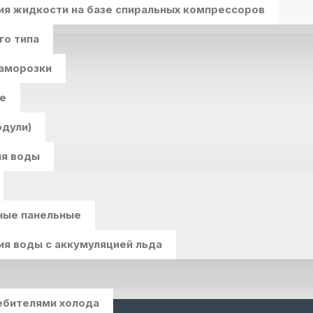
ия жидкости на базе спиральных компрессоров
го типа
заморозки
е
одули)
ия воды
ные панельные
ия воды с аккумуляцией льда
ебителями холода