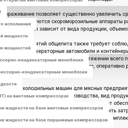
2
амораживание позволяет существенно увеличить ср
я этого используются скороморозильные аппараты р
о исполнения
па оборудования зависит от вида продукции, объем
ой мощности
ов или предприятий общепита также требует соблю
их мощностей
льзуются рефрижераторные автомобили и контейне
ие постоянной температуры на протяжении всего 
ссорно-конденсаторные моноблоки
у груза в режиме реального времени, оперативно 
ессорно-конденсаторные моноблоки
идкости
ышленного холодильных машин для мясных предпри
кторов, включая объемы производства, вид продук
T) на винтовых компрессорах
вильный подбор и качественный монтаж может обесп
ия жидкости на базе винтовых компрессоров
ировать производственные процессы и снизить зат
 работы в данной отрасли и предлагающим компле
ия жидкости на базе поршневых компрессоров
 обслуживание холодильного оборудования.