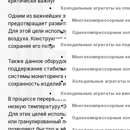
критически важную роль, обеспечивая сохранно
Холодильные агрегаты на сп
Одним из важнейших этапов техпроцесса являе
Многокомпрессорные хо
предотвращает развитие патогенных микроорган
Для этой цели используются камеры интенсивн
Однокомпрессорные хол
воздуха. Конструкция камер позволяет равноме
Холодильные агрегаты на по
сохраняя его потребительские качества.
Многокомпрессорные хо
Также данное оборудование применяется для х
поддержание стабильной температуры и влажно
Однокомпрессорные хол
системы мониторинга и контроля температуры п
Холодильные агрегаты 
сохранность изделий из мяса в течение длитель
Холодильные агрегаты на ви
В процессе переработки мяса, при производств
Многокомпрессорные хо
низкую температуру. Это необходимо для предо
Для этих целей используются льдогенераторы, 
Однокомпрессорные хол
или гранулированный лед, который используется
позволяют быстро и эффективно охлаждать жидк
Холодильные агрегаты н