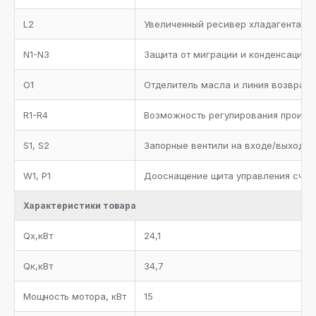
L2
Увеличенный ресивер хладагента
N1-N3
Защита от миграции и конденсации 
O1
Отделитель масла и линия возврата
R1-R4
Возможность регулирования произво
S1, S2
Запорные вентили на входе/выходе 
W1, P1
Дооснащение щита управления счет
Характеристики товара
Qx,кВт
24,1
Qк,кВт
34,7
Мощность мотора, кВт
15