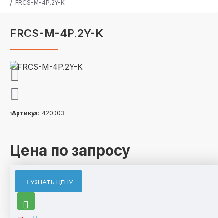
FRCS-М-4P.2Y-K
FRCS-М-4P.2Y-K
Артикул:
420003
Цена по запросу
ОПИСАНИЕ
УЗНАТЬ ЦЕНУ
FRCS-М-4P.2Y-K