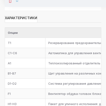
ХАРАКТЕРИСТИКИ
Опции
T1
Резервирование предохранительног
С1-С6
Автоматика для управления вентилят
A1
Теплоизолированный отделитель жи
B1-B7
Щит управления на различных контр
D1-D2
Система регулирования давления к
F1
Вентилятор обдува головок блока ц
H1-H3
Пакет для уличного исполнения: доп