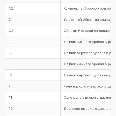
вентилем, фильтром и смотровым стеклом
A2
Комплект виброопор под раму
Ресивер масла с запорными вентилями,
C1
Усиленный обратный клапан н
дифференциальным клапаном и запорным вентилем
между масляным ресивером и коллектором
всасывания. Запорный вентиль на линию подачи
C2
Обратный клапан на линию на
масла, электронный регулятор уровня масла на
каждый компрессор
L1
Датчик нижнего уровня в рес
Коллектор всасывания с теплоизоляцией
L2
Датчик верхнего уровня в ре
Металлическая окрашенная рама
L3
Датчик нижнего уровня в рес
Комплект документации
L4
Датчик верхнего уровня в ре
Манометры высокого и низкого давления
P
Реле низкого и высокого давл
Комплект запорных вентилей
P1
Одно реле высокого давления
P2
Два реле высокого давления 