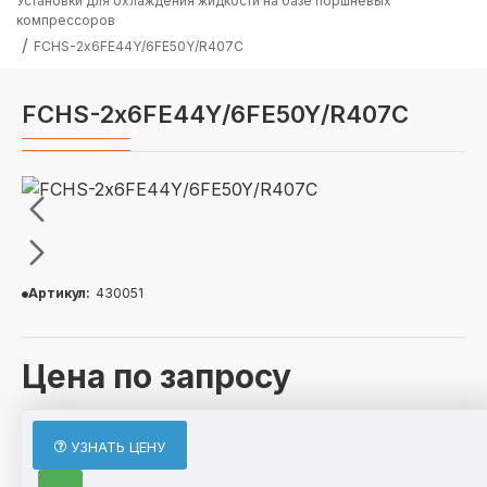
Установки для охлаждения жидкости на базе поршневых
компрессоров
FCHS-2х6FE44Y/6FE50Y/R407C
FCHS-2х6FE44Y/6FE50Y/R407C
Артикул:
430051
Цена по запросу
ОПИСАНИЕ
УЗНАТЬ ЦЕНУ