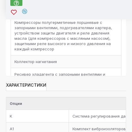
Базовый Состав
Компрессоры полугерметичные поршневые с
запорными вентилями, подогревателями картера,
устройством защиты двигателя и реле давления
масла (для компрессоров с масляным насосом),
защитными реле высокого и низкого давления на
каждый компрессор
Коллектор нагнетания
Ресивер хладагента с запорными вентилями и
предохранительным клапаном, жидкостная линия с
ХАРАКТЕРИСТИКИ
фильтром-осушителем, смотровым стеклом,
запорным вентилем, электромагнитным клапаном и
электронным расширительным вентилем
Опции
Пластинчатый испаритель с теплоизоляцией, реле
протока, сервисные вентили для дренажа и сброса
K
Система регулирования давле
воздуха
A1
Комплект виброизоляторов н
Отделитель масла с нагревателем, запорным