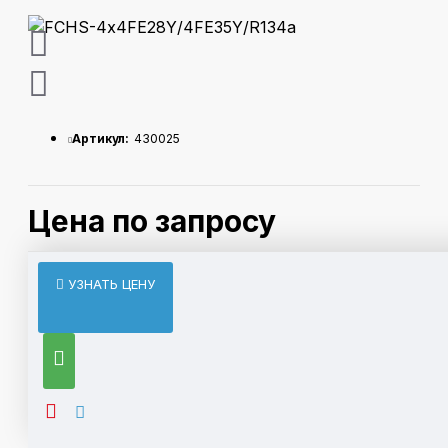
Артикул:
430025
Цена по запросу
ОПИСАНИЕ
УЗНАТЬ ЦЕНУ
Базовый Состав
Компрессоры полугерметичные поршневые с
запорными вентилями, подогревателями картера,
устройством защиты двигателя и реле давления