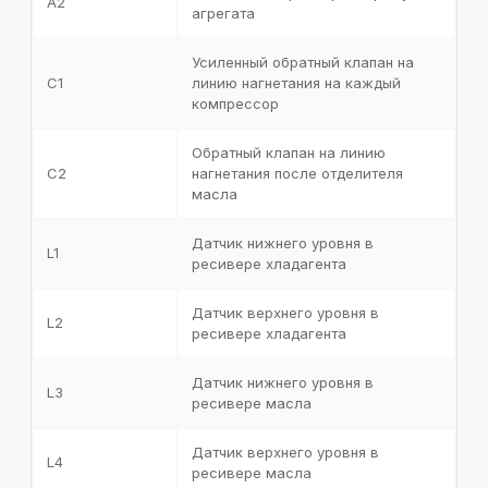
A2
всасывания. Запорный вентиль на линию подачи
агрегата
масла, электронный регулятор уровня масла на
каждый компрессор
Усиленный обратный клапан на
C1
линию нагнетания на каждый
Коллектор всасывания с теплоизоляцией
компрессор
Металлическая окрашенная рама
Обратный клапан на линию
C2
нагнетания после отделителя
масла
Комплект документации
Датчик нижнего уровня в
Манометры высокого и низкого давления
L1
ресивере хладагента
Комплект запорных вентилей
Датчик верхнего уровня в
L2
ресивере хладагента
Датчик нижнего уровня в
L3
ресивере масла
Датчик верхнего уровня в
L4
ресивере масла