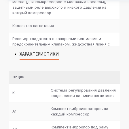
масла (для компрессоров с масляным насосом),
защитными реле высокого и низкого давления на
каждый компрессор
Коллектор нагнетания
Ресивер хладагента с запорными вентилями и
предохранительным клапаном, жидкостная линия с
фильтром-осушителем, смотровым стеклом,
ХАРАКТЕРИСТИКИ
запорным вентилем, электромагнитным клапаном и
электронным расширительным вентилем
Пластинчатый испаритель с теплоизоляцией, реле
Опции
протока, сервисные вентили для дренажа и сброса
воздуха
Система регулирования давления
K
конденсации на линии нагнетания
Отделитель масла с нагревателем, запорным
вентилем, фильтром и смотровым стеклом
Комплект виброизоляторов на
A1
каждый компрессор
Ресивер масла с запорными вентилями,
дифференциальным клапаном и запорным вентилем
между масляным ресивером и коллектором
Комплект виброопор под раму