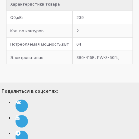
Характеристики товара
запорный вентиль, электромагнитный клапан на
линию возврата масла в каждый компрессор
Q0,кВт
239
Система регулирования давления конденсации на
линии нагнетания
Кол-во контуров
2
Фильтр-очиститель на линии всасывания каждого
Потребляемая мощность,кВт
64
компрессора
Электропитание
380-415В, PW-3-50Гц
Комплект документации
Поделиться в соцсетях: