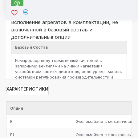
*Для компрессоров серии HSK\HSN
По отдельному запросу возможно
исполнение агрегатов в комплектации, не
включенной в базовый состав и
дополнительные опции
Базовый Состав
Компрессор полу-герметичный винтовой c
запорными вентилями на линии нагнетания,
устройством защиты двигателя, реле уровня масла,
системой регулирования производительности и
защитными реле высокого и низкого давления на
каждый компрессор
ХАРАКТЕРИСТИКИ
Ресивер хладагента с запорными вентилями и
предохранительным клапаном, жидкостная линия с
Опции
фильтром-осушителем, смотровым стеклом,
запорным вентилем, электромагнитным клапаном и
E
Экономайзер с механическим
электронным расширительным вентилем для
каждого контура хладагента
E1
Экономайзер с электронным 