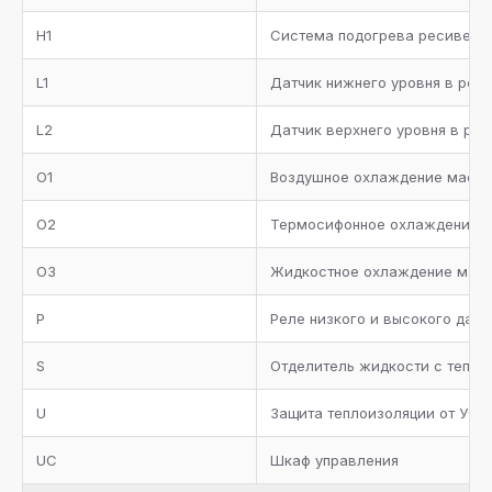
Кожух-трубный испаритель с теплоизоляцией, реле
H1
протока, сервисные вентили для дренажа и сброса
Система подогрева ресивера
воздуха
L1
Датчик нижнего уровня в рес
Трубопровод всасывания с теплоизоляцией
L2
Датчик верхнего уровня в ре
Металлическая окрашенная рама
O1
Воздушное охлаждение масл
Манометры высокого и низкого давления
O2
Термосифонное охлаждение 
Коллектор всасывания с теплоизоляцией
O3
Жидкостное охлаждение мас
Два предохранительных клапана с трехходовым
вентилем на ресивере хладагента
P
Реле низкого и высокого дав
Запорные вентили на агрегате
S
Отделитель жидкости с тепло
Отделитель масла с нагревателем, термостатом,
U
Защита теплоизоляции от УФ л
реле низкого уровня масла, предохранительным
клапаном и обратным клапаном
UC
Шкаф управления
Фильтр масляный, реле протока, смотровое стекло,