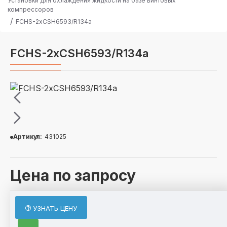
Установки для охлаждения жидкости на базе винтовых
компрессоров
FCHS-2хCSH6593/R134a
FCHS-2хCSH6593/R134a
Артикул:
431025
Цена по запросу
ОПИСАНИЕ
УЗНАТЬ ЦЕНУ