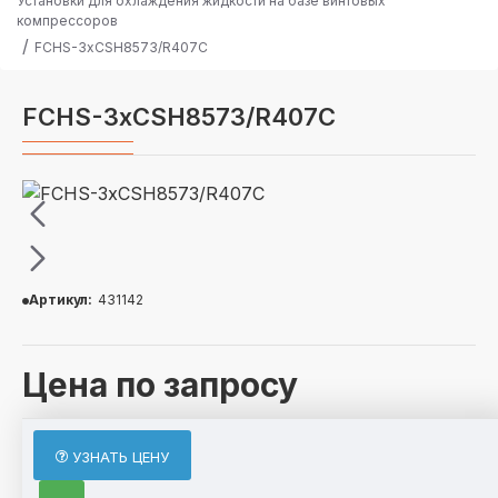
Установки для охлаждения жидкости на базе винтовых
компрессоров
FCHS-3хCSH8573/R407C
FCHS-3хCSH8573/R407C
Артикул:
431142
Цена по запросу
ОПИСАНИЕ
УЗНАТЬ ЦЕНУ