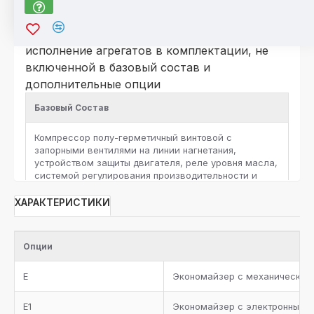
*Для компрессоров серии HSK\HSN
По отдельному запросу возможно
исполнение агрегатов в комплектации, не
включенной в базовый состав и
дополнительные опции
Базовый Состав
Компрессор полу-герметичный винтовой c
запорными вентилями на линии нагнетания,
устройством защиты двигателя, реле уровня масла,
системой регулирования производительности и
защитными реле высокого и низкого давления на
каждый компрессор
ХАРАКТЕРИСТИКИ
Ресивер хладагента с запорными вентилями и
предохранительным клапаном, жидкостная линия с
Опции
фильтром-осушителем, смотровым стеклом,
запорным вентилем, электромагнитным клапаном и
E
Экономайзер с механическим
электронным расширительным вентилем для
каждого контура хладагента
E1
Экономайзер с электронным 