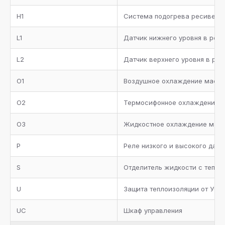
Кожух-трубный испаритель с теплоизоляцией, реле
H1
протока, сервисные вентили для дренажа и сброса
Система подогрева ресивера
воздуха
L1
Датчик нижнего уровня в рес
Трубопровод всасывания с теплоизоляцией
L2
Датчик верхнего уровня в ре
Металлическая окрашенная рама
O1
Воздушное охлаждение масл
Манометры высокого и низкого давления
O2
Термосифонное охлаждение 
Коллектор всасывания с теплоизоляцией
O3
Жидкостное охлаждение мас
Два предохранительных клапана с трехходовым
вентилем на ресивере хладагента
P
Реле низкого и высокого дав
Запорные вентили на агрегате
S
Отделитель жидкости с тепло
Отделитель масла с нагревателем, термостатом,
U
Защита теплоизоляции от УФ л
реле низкого уровня масла, предохранительным
клапаном и обратным клапаном
UC
Шкаф управления
Фильтр масляный, реле протока, смотровое стекло,