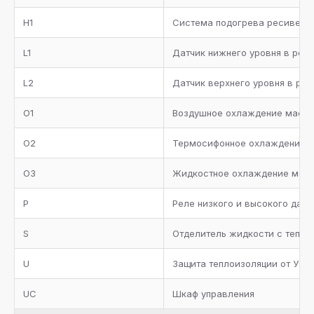
Кожух-трубный испаритель с теплоизоляцией, реле
H1
протока, сервисные вентили для дренажа и сброса
Система подогрева ресивера
воздуха
L1
Датчик нижнего уровня в рес
Трубопровод всасывания с теплоизоляцией
L2
Датчик верхнего уровня в ре
Металлическая окрашенная рама
O1
Воздушное охлаждение масл
Манометры высокого и низкого давления
O2
Термосифонное охлаждение 
Коллектор всасывания с теплоизоляцией
O3
Жидкостное охлаждение мас
Два предохранительных клапана с трехходовым
вентилем на ресивере хладагента
P
Реле низкого и высокого дав
Запорные вентили на агрегате
S
Отделитель жидкости с тепло
Отделитель масла с нагревателем, термостатом,
U
Защита теплоизоляции от УФ л
реле низкого уровня масла, предохранительным
клапаном и обратным клапаном
UC
Шкаф управления
Фильтр масляный, реле протока, смотровое стекло,