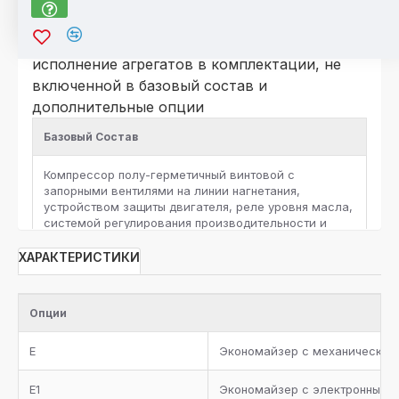
*Для компрессоров серии HSK\HSN
По отдельному запросу возможно
исполнение агрегатов в комплектации, не
включенной в базовый состав и
дополнительные опции
Базовый Состав
Компрессор полу-герметичный винтовой c
запорными вентилями на линии нагнетания,
устройством защиты двигателя, реле уровня масла,
системой регулирования производительности и
защитными реле высокого и низкого давления на
каждый компрессор
ХАРАКТЕРИСТИКИ
Ресивер хладагента с запорными вентилями и
предохранительным клапаном, жидкостная линия с
Опции
фильтром-осушителем, смотровым стеклом,
запорным вентилем, электромагнитным клапаном и
E
Экономайзер с механическим
электронным расширительным вентилем для
каждого контура хладагента
E1
Экономайзер с электронным 