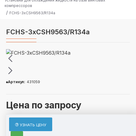
Установки для охлаждения жидкости на базе винтовых
компрессоров
FCHS-3хCSH9563/R134a
FCHS-3хCSH9563/R134a
Артикул:
431059
Цена по запросу
ОПИСАНИЕ
УЗНАТЬ ЦЕНУ