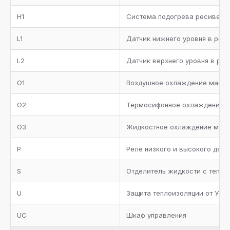
Кожух-трубный испаритель с теплоизоляцией, реле
H1
протока, сервисные вентили для дренажа и сброса
Система подогрева ресивера
воздуха
L1
Датчик нижнего уровня в рес
Трубопровод всасывания с теплоизоляцией
L2
Датчик верхнего уровня в ре
Металлическая окрашенная рама
O1
Воздушное охлаждение масл
Манометры высокого и низкого давления
O2
Термосифонное охлаждение 
Коллектор всасывания с теплоизоляцией
O3
Жидкостное охлаждение мас
Два предохранительных клапана с трехходовым
вентилем на ресивере хладагента
P
Реле низкого и высокого дав
Запорные вентили на агрегате
S
Отделитель жидкости с тепло
Отделитель масла с нагревателем, термостатом,
U
Защита теплоизоляции от УФ л
реле низкого уровня масла, предохранительным
клапаном и обратным клапаном
UC
Шкаф управления
Фильтр масляный, реле протока, смотровое стекло,