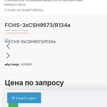
Установки для охлаждения жидкости на базе винтовых
компрессоров
FCHS-3хCSH9573/R134a
FCHS-3хCSH9573/R134a
Артикул:
431060
Цена по запросу
ОПИСАНИЕ
УЗНАТЬ ЦЕНУ