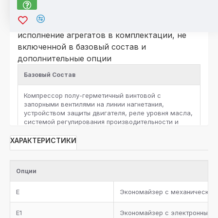
*Для компрессоров серии HSK\HSN
По отдельному запросу возможно
исполнение агрегатов в комплектации, не
включенной в базовый состав и
дополнительные опции
Базовый Состав
Компрессор полу-герметичный винтовой c
запорными вентилями на линии нагнетания,
устройством защиты двигателя, реле уровня масла,
системой регулирования производительности и
защитными реле высокого и низкого давления на
каждый компрессор
ХАРАКТЕРИСТИКИ
Ресивер хладагента с запорными вентилями и
предохранительным клапаном, жидкостная линия с
Опции
фильтром-осушителем, смотровым стеклом,
запорным вентилем, электромагнитным клапаном и
E
Экономайзер с механическим
электронным расширительным вентилем для
каждого контура хладагента
E1
Экономайзер с электронным 