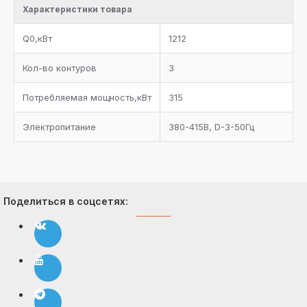
Характеристики товара
запорный вентиль, электромагнитный клапан на
линию возврата масла в каждый компрессор
Q0,кВт
1212
Система регулирования давления конденсации на
линии нагнетания
Кол-во контуров
3
Фильтр-очиститель на линии всасывания каждого
Потребляемая мощность,кВт
315
компрессора
Электропитание
380-415В, D-3-50Гц
Комплект документации
Поделиться в соцсетях: