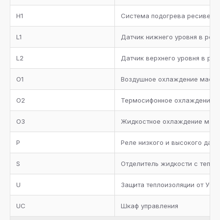
Кожух-трубный испаритель с теплоизоляцией, реле
H1
протока, сервисные вентили для дренажа и сброса
Система подогрева ресивера
воздуха
L1
Датчик нижнего уровня в рес
Трубопровод всасывания с теплоизоляцией
L2
Датчик верхнего уровня в ре
Металлическая окрашенная рама
O1
Воздушное охлаждение масл
Манометры высокого и низкого давления
O2
Термосифонное охлаждение 
Коллектор всасывания с теплоизоляцией
O3
Жидкостное охлаждение мас
Два предохранительных клапана с трехходовым
вентилем на ресивере хладагента
P
Реле низкого и высокого дав
Запорные вентили на агрегате
S
Отделитель жидкости с тепло
Отделитель масла с нагревателем, термостатом,
U
Защита теплоизоляции от УФ л
реле низкого уровня масла, предохранительным
клапаном и обратным клапаном
UC
Шкаф управления
Фильтр масляный, реле протока, смотровое стекло,