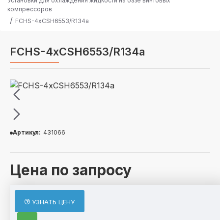
Установки для охлаждения жидкости на базе винтовых
компрессоров
FCHS-4хCSH6553/R134a
FCHS-4хCSH6553/R134a
Артикул:
431066
Цена по запросу
ОПИСАНИЕ
УЗНАТЬ ЦЕНУ