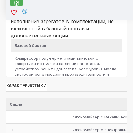
*Для компрессоров серии HSK\HSN
По отдельному запросу возможно
исполнение агрегатов в комплектации, не
включенной в базовый состав и
дополнительные опции
Базовый Состав
Компрессор полу-герметичный винтовой c
запорными вентилями на линии нагнетания,
устройством защиты двигателя, реле уровня масла,
системой регулирования производительности и
защитными реле высокого и низкого давления на
каждый компрессор
ХАРАКТЕРИСТИКИ
Ресивер хладагента с запорными вентилями и
предохранительным клапаном, жидкостная линия с
Опции
фильтром-осушителем, смотровым стеклом,
запорным вентилем, электромагнитным клапаном и
E
Экономайзер с механическим
электронным расширительным вентилем для
каждого контура хладагента
E1
Экономайзер с электронным 