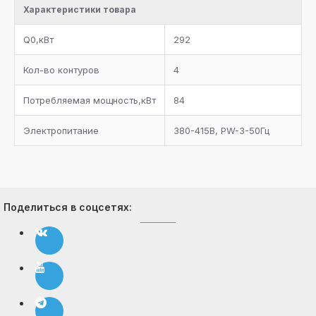
Характеристики товара
запорный вентиль, электромагнитный клапан на
линию возврата масла в каждый компрессор
Q0,кВт
292
Система регулирования давления конденсации на
линии нагнетания
Кол-во контуров
4
Фильтр-очиститель на линии всасывания каждого
Потребляемая мощность,кВт
84
компрессора
Электропитание
380-415В, PW-3-50Гц
Комплект документации
Поделиться в соцсетях: