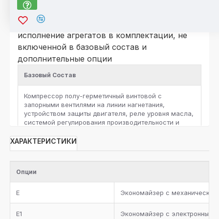
*Для компрессоров серии HSK\HSN
По отдельному запросу возможно
исполнение агрегатов в комплектации, не
включенной в базовый состав и
дополнительные опции
Базовый Состав
Компрессор полу-герметичный винтовой c
запорными вентилями на линии нагнетания,
устройством защиты двигателя, реле уровня масла,
системой регулирования производительности и
защитными реле высокого и низкого давления на
каждый компрессор
ХАРАКТЕРИСТИКИ
Ресивер хладагента с запорными вентилями и
предохранительным клапаном, жидкостная линия с
Опции
фильтром-осушителем, смотровым стеклом,
запорным вентилем, электромагнитным клапаном и
E
Экономайзер с механическим
электронным расширительным вентилем для
каждого контура хладагента
E1
Экономайзер с электронным 