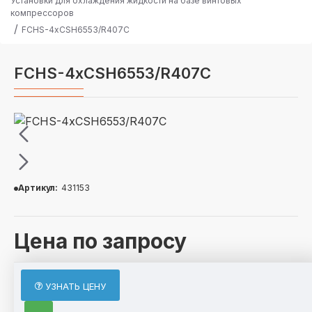
Установки для охлаждения жидкости на базе винтовых
компрессоров
FCHS-4хCSH6553/R407C
FCHS-4хCSH6553/R407C
Артикул:
431153
Цена по запросу
ОПИСАНИЕ
УЗНАТЬ ЦЕНУ