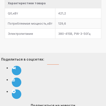
Характеристики товара
запорный вентиль, электромагнитный клапан на
линию возврата масла в каждый компрессор
Q0,кВт
421,2
Система регулирования давления конденсации на
линии нагнетания
Потребляемая мощность,кВт
129,6
Фильтр-очиститель на линии всасывания каждого
Электропитание
380-415В, PW-3-50Гц
компрессора
Комплект документации
Поделиться в соцсетях:
Подписаться на новости