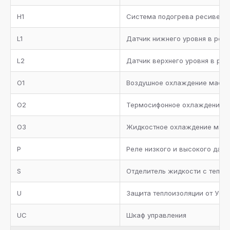
Кожух-трубный испаритель с теплоизоляцией, реле
H1
протока, сервисные вентили для дренажа и сброса
Система подогрева ресивера
воздуха
L1
Датчик нижнего уровня в рес
Трубопровод всасывания с теплоизоляцией
L2
Датчик верхнего уровня в ре
Металлическая окрашенная рама
O1
Воздушное охлаждение масл
Манометры высокого и низкого давления
O2
Термосифонное охлаждение 
Коллектор всасывания с теплоизоляцией
O3
Жидкостное охлаждение мас
Два предохранительных клапана с трехходовым
вентилем на ресивере хладагента
P
Реле низкого и высокого дав
Запорные вентили на агрегате
S
Отделитель жидкости с тепло
Отделитель масла с нагревателем, термостатом,
U
Защита теплоизоляции от УФ л
реле низкого уровня масла, предохранительным
клапаном и обратным клапаном
UC
Шкаф управления
Фильтр масляный, реле протока, смотровое стекло,