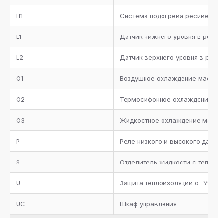
Кожух-трубный испаритель с теплоизоляцией, реле
H1
протока, сервисные вентили для дренажа и сброса
Система подогрева ресивера
воздуха
L1
Датчик нижнего уровня в рес
Трубопровод всасывания с теплоизоляцией
L2
Датчик верхнего уровня в ре
Металлическая окрашенная рама
O1
Воздушное охлаждение масл
Манометры высокого и низкого давления
O2
Термосифонное охлаждение 
Коллектор всасывания с теплоизоляцией
O3
Жидкостное охлаждение мас
Два предохранительных клапана с трехходовым
вентилем на ресивере хладагента
P
Реле низкого и высокого дав
Запорные вентили на агрегате
S
Отделитель жидкости с тепло
Отделитель масла с нагревателем, термостатом,
U
Защита теплоизоляции от УФ л
реле низкого уровня масла, предохранительным
клапаном и обратным клапаном
UC
Шкаф управления
Фильтр масляный, реле протока, смотровое стекло,