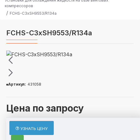
Установки для охлаждения жидкости на базе винтовых
компрессоров
FCHS-C3хSH9553/R134a
FCHS-C3хSH9553/R134a
Артикул:
431058
Цена по запросу
ОПИСАНИЕ
УЗНАТЬ ЦЕНУ