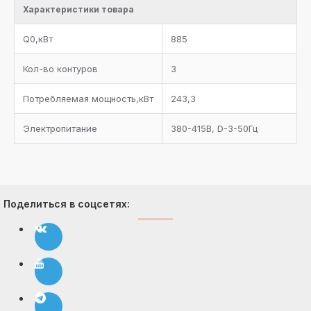
Характеристики товара
запорный вентиль, электромагнитный клапан на
линию возврата масла в каждый компрессор
Q0,кВт
885
Система регулирования давления конденсации на
линии нагнетания
Кол-во контуров
3
Фильтр-очиститель на линии всасывания каждого
Потребляемая мощность,кВт
243,3
компрессора
Электропитание
380-415В, D-3-50Гц
Комплект документации
Поделиться в соцсетях: