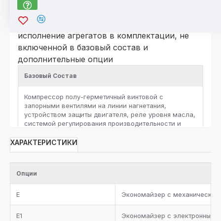
*Для компрессоров серии HSK\HSN
По отдельному запросу возможно
исполнение агрегатов в комплектации, не
включенной в базовый состав и
дополнительные опции
Базовый Состав
Компрессор полу-герметичный винтовой c
запорными вентилями на линии нагнетания,
устройством защиты двигателя, реле уровня масла,
системой регулирования производительности и
защитными реле высокого и низкого давления на
каждый компрессор
ХАРАКТЕРИСТИКИ
Ресивер хладагента с запорными вентилями и
предохранительным клапаном, жидкостная линия с
Опции
фильтром-осушителем, смотровым стеклом,
запорным вентилем, электромагнитным клапаном и
E
Экономайзер с механическим
электронным расширительным вентилем для
каждого контура хладагента
E1
Экономайзер с электронным 