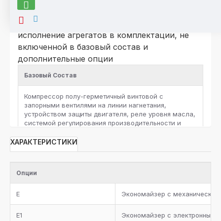
*Для компрессоров серии HSK\HSN
По отдельному запросу возможно
исполнение агрегатов в комплектации, не
включенной в базовый состав и
дополнительные опции
Базовый Состав
Компрессор полу-герметичный винтовой c
запорными вентилями на линии нагнетания,
устройством защиты двигателя, реле уровня масла,
системой регулирования производительности и
защитными реле высокого и низкого давления на
каждый компрессор
ХАРАКТЕРИСТИКИ
Ресивер хладагента с запорными вентилями и
предохранительным клапаном, жидкостная линия с
Опции
фильтром-осушителем, смотровым стеклом,
запорным вентилем, электромагнитным клапаном и
E
Экономайзер с механическим
электронным расширительным вентилем для
каждого контура хладагента
E1
Экономайзер с электронным 