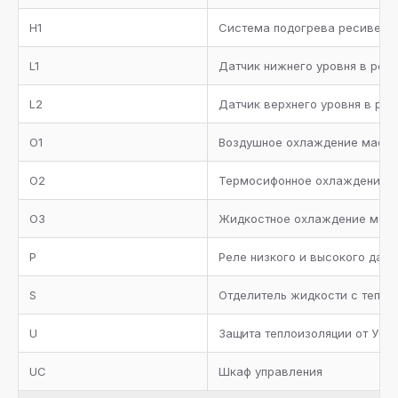
Кожух-трубный испаритель с теплоизоляцией, реле
H1
протока, сервисные вентили для дренажа и сброса
Система подогрева ресивера
воздуха
L1
Датчик нижнего уровня в рес
Трубопровод всасывания с теплоизоляцией
L2
Датчик верхнего уровня в ре
Металлическая окрашенная рама
O1
Воздушное охлаждение масл
Манометры высокого и низкого давления
O2
Термосифонное охлаждение 
Коллектор всасывания с теплоизоляцией
O3
Жидкостное охлаждение мас
Два предохранительных клапана с трехходовым
вентилем на ресивере хладагента
P
Реле низкого и высокого дав
Запорные вентили на агрегате
S
Отделитель жидкости с тепло
Отделитель масла с нагревателем, термостатом,
U
Защита теплоизоляции от УФ л
реле низкого уровня масла, предохранительным
клапаном и обратным клапаном
UC
Шкаф управления
Фильтр масляный, реле протока, смотровое стекло,