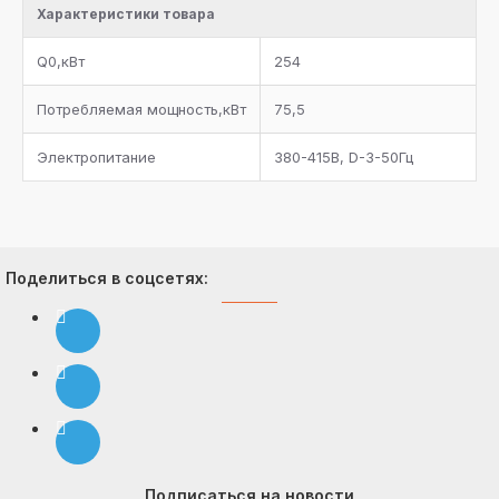
Характеристики товара
запорный вентиль, электромагнитный клапан на
линию возврата масла в каждый компрессор
Q0,кВт
254
Система регулирования давления конденсации на
линии нагнетания
Потребляемая мощность,кВт
75,5
Фильтр-очиститель на линии всасывания каждого
Электропитание
380-415В, D-3-50Гц
компрессора
Комплект документации
Поделиться в соцсетях:
Подписаться на новости