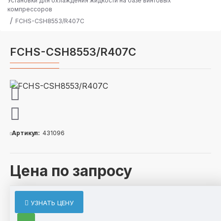
Установки для охлаждения жидкости на базе винтовых
компрессоров
FCHS-CSH8553/R407C
FCHS-CSH8553/R407C
Артикул:
431096
Цена по запросу
ОПИСАНИЕ
УЗНАТЬ ЦЕНУ