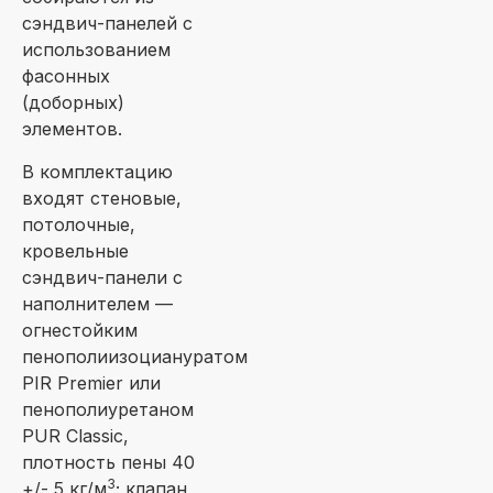
сэндвич-панелей с
использованием
фасонных
(доборных)
элементов.
В комплектацию
входят стеновые,
потолочные,
кровельные
сэндвич-панели с
наполнителем —
огнестойким
пенополиизоциануратом
PIR Premier или
пенополиуретаном
PUR Classic,
плотность пены 40
3
+/- 5 кг/м
; клапан