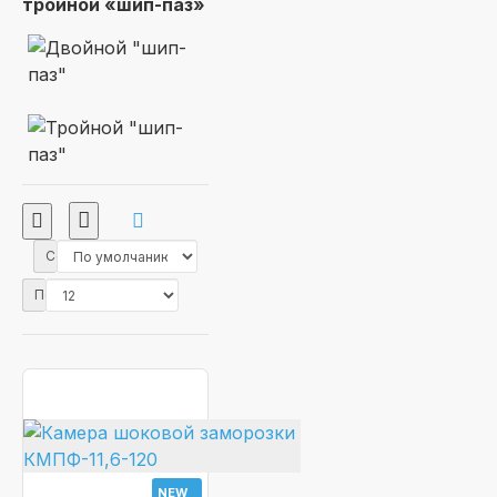
тройной «шип-паз»
Сортировка:
Показать:
NEW