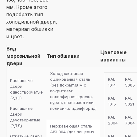
мм. Кроме этого
подобрать тип
холодильной двери,
материал обшивки
и цвет.
Вид
Цветовые
морозильной
Тип обшивки
варианты
двери
Холоднокатаная
оцинкованная сталь
RAL
RAL
Распашные
(без покрытия м с
1014
5005
двери
покрытием:
одностворчатые
полиэфирная краска,
(РДО)
RAL
RAL
пурал, пластизол или
1015
5021
Распашные
поливинилиденфторид)
двери
RAL
RAL
двустворчатые
2004
7004
(РДД)
Нержавеющая сталь
AISI 304 (для пищевых
Откатные двери
RAL
RAL