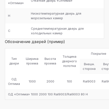
Откатная дверь «Оптима»
«Оптима»
Низкотемпературная дверь для
Н
морозильных камер
Среднетемпературная дверь для
С
холодильных камер
Обозначение дверей (пример)
Покрытие
Толщина
Тип
Ширина
Высота
дверного
двери
проема
проема
Внешн.
Вну
полотна
сторона
стор
ОД
1000
2000
100
Ral9003
Ral9
Оптима
ОД «Оптима» 1000 2000 100 Ral9003/Ral9003 80 Н