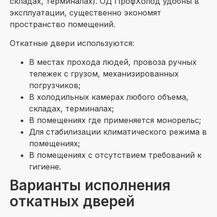
складах, терминалах). ОД ПрофХолод удобны в
эксплуатации, существенно экономят
пространство помещений.
Откатные двери используются:
В местах прохода людей, провоза ручных
тележек с грузом, механизированных
погрузчиков;
В холодильных камерах любого объема,
складах, терминалах;
В помещениях где применяется монорельс;
Для стабилизации климатического режима в
помещениях;
В помещениях с отсутствием требований к
гигиене.
Варианты исполнения
откатных дверей