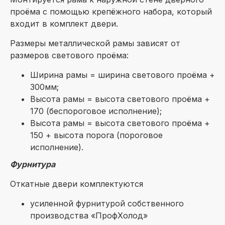
проёма с помощью крепёжного набора, который
входит в комплект двери.
Размеры металлической рамы зависят от
размеров светового проёма:
Ширина рамы = ширина светового проёма +
300мм;
Высота рамы = высота светового проёма +
170 (беспороговое исполнение);
Высота рамы = высота светового проёма +
150 + высота порога (пороговое
исполнение).
Фурнитура
Откатные двери комплектуются
усиленной фурнитурой собственного
производства «ПрофХолод»