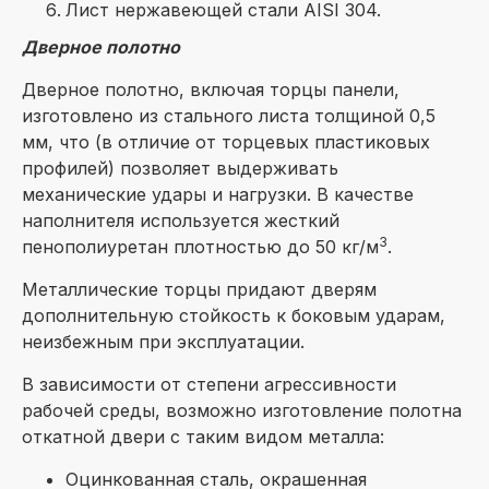
Лист нержавеющей стали AISI 304.
Дверное полотно
Дверное полотно, включая торцы панели,
изготовлено из стального листа толщиной 0,5
мм, что (в отличие от торцевых пластиковых
профилей) позволяет выдерживать
механические удары и нагрузки. В качестве
наполнителя используется жесткий
3
пенополиуретан плотностью до 50 кг/м
.
Металлические торцы придают дверям
дополнительную стойкость к боковым ударам,
неизбежным при эксплуатации.
В зависимости от степени агрессивности
рабочей среды, возможно изготовление полотна
откатной двери с таким видом металла:
Оцинкованная сталь, окрашенная