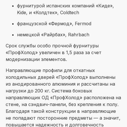
фурнитурой испанских компаний «Киде»,
Kide, и «Колдтек», Coldtech
французской «Фермод», Fermod
немецкой «Райрбах», Rahrbach
Срок службы особо прочной фурнитуры
«ПрофХолод» увеличен в 1,5 раза за счет
модернизации элементов.
Направляющие профили для откатных
холодильных дверей «ПрофХолод» выполнены
из анодированного алюминия и рассчитаны на
нагрузки до 200 кг. Система боковых
направляющих ОД «ПрофХолод» расположена на
стене, на сэндвич-панели, без крепления к полу.
Благодаря такой конструкции в направляющие
не попадают посторонние предметы — а значит,
повышается надежность и долговечность