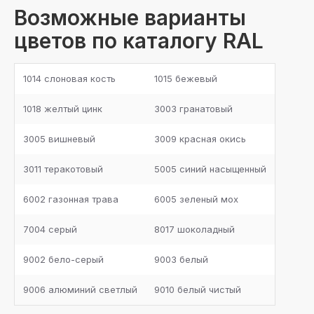
Возможные варианты
цветов по каталогу RAL
1014 слоновая кость
1015 бежевый
1018 желтый цинк
3003 гранатовый
3005 вишневый
3009 красная окись
3011 теракотовый
5005 синий насыщенный
6002 газонная трава
6005 зеленый мох
7004 серый
8017 шоколадный
9002 бело-серый
9003 белый
9006 алюминий светлый
9010 белый чистый