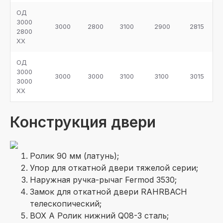
ОД
3000
3000
2800
3100
2900
2815
2800
ХХ
ОД
3000
3000
3000
3100
3100
3015
3000
ХХ
Конструкция двери
Ролик 90 мм (латунь);
Упор для откатной двери тяжелой серии;
Наружная ручка-рычаг Fermod 3530;
Замок для откатной двери RAHRBACH
телескопический;
BOX A Ролик нижний Q08-3 сталь;