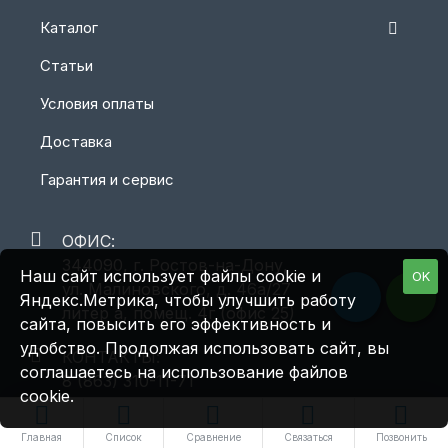
Каталог
Статьи
Условия оплаты
Доставка
Гарантия и сервис
ОФИС:
344090, г. Ростов-на-Дону,
Наш сайт использует файлы cookie и
OK
ул. Малиновского, д. 46а/27
Яндекс.Метрика, чтобы улучшить работу
литер а, помещ. 4г (офис 25)
сайта, повысить его эффективность и
удобство. Продолжая использовать сайт, вы
КОНТАКТЫ:
соглашаетесь на использование файлов
8 (863) 310-11-71
cookie.
8 (800) 550-62-71
Главная
Список
Сравнение
Связаться
Позвонить