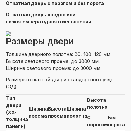
Откатная дверь с порогом и без порога
Откатная дверь средне или
низкотемпературного исполнения
Размеры двери
Толщина дверного полотна: 80, 100, 120 мм.
Высота светового проема: до 3000 мм.
Ширина светового проема: до 3000 мм.
Размеры откатной двери стандартного ряда
(ОД)
Тип
Высота
двери
полотна
Ширина
Высота
Ширина
(XX-
проема
проема
полотна
С
Без
толщина
порогом
порога
панели)