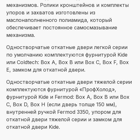
механизмов. Ролики кронштейнов и комплекты
упоров и захватов изготовлены из
маслонаполненного полиамида, который
обеспечивает постоянное самосмазывание
механизма.
Одностворчатые откатные двери легкой серии
по умолчанию комплектуются фурнитурой Kide
или Coldtech: Box A, Box B или Box C, Box F, Box
E, замком для откатной двери.
Одностворчатые откатные двери тяжелой серии
комплектуются фурнитурой «ПрофХолод»,
фурнитурой Kide и Fermod: Box A, Box B или Box
C, Box D, Box H (если дверь толще 150 мм),
внутренней ручкой Fermod 3350, упором для
откатной двери тяжелой серии и замком для
откатной двери Kide.