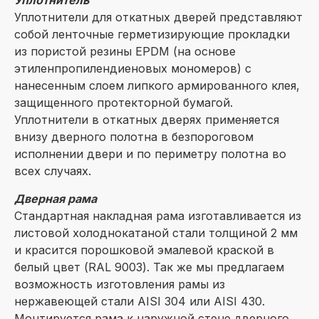
Уплотнитель
Уплотнители для откатных дверей представляют
собой ленточные герметизирующие прокладки
из пористой резины EPDM (на основе
этиленпропилендиеновых мономеров) с
нанесенным слоем липкого армированного клея,
защищенного протекторной бумагой.
Уплотнители в откатных дверях применяется
внизу дверного полотна в безпороговом
исполнении двери и по периметру полотна во
всех случаях.
Дверная рама
Стандартная накладная рама изготавливается из
листовой холоднокатаной стали толщиной 2 мм
и красится порошковой эмалевой краской в
белый цвет (RAL 9003). Так же мы предлагаем
возможность изготовления рамы из
нержавеющей стали AISI 304 или AISI 430.
Монтируется рама к наружной стене дверного