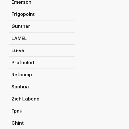
Emerson
Frigopoint
Guntner
LAMEL
Lu-ve
Profholod
Refcomp
Sanhua
Ziehl_abegg
Гран
Сhint