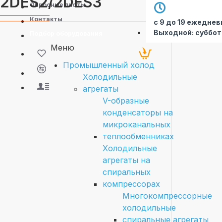
2DES2/2DES3
Опросные листы
Контакты
с 9 до 19 ежеднев
Выходной: суббот
Подбор оборудования
Меню
Промышленный холод
Холодильные
агрегаты
V-образные
конденсаторы на
микроканальных
теплообменниках
Холодильные
агрегаты на
спиральных
компрессорах
Многокомпрессорные
холодильные
спиральные агрегаты