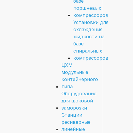
базе
поршневых
компрессоров
Установки для
охлаждения
жидкости на
базе
спиральных
компрессоров
ЦХМ
модульные
контейнерного
типа
Оборудование
для шоковой
заморозки
Станции
ресиверные
линейные