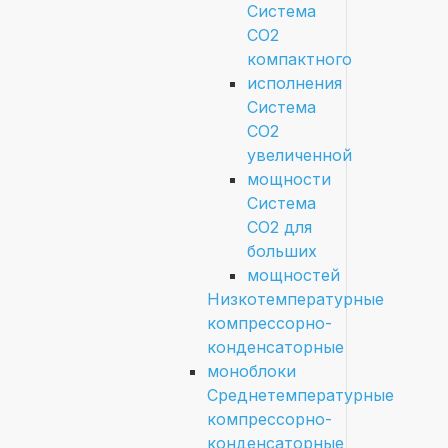
Система
СО2
компактного
исполнения
Система
СО2
увеличенной
мощности
Система
СО2 для
больших
мощностей
Низкотемпературные
компрессорно-
конденсаторные
моноблоки
Среднетемпературные
компрессорно-
конденсаторные