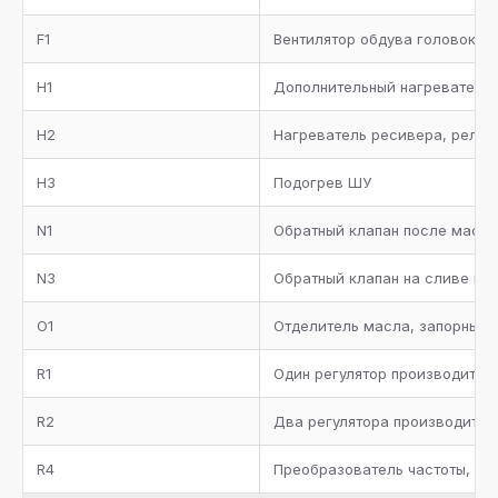
F1
Вентилятор обдува головок бл
H1
Дополнительный нагреватель 
H2
Нагреватель ресивера, реле д
H3
Подогрев ШУ
N1
Обратный клапан после масл
N3
Обратный клапан на сливе в 
O1
Отделитель масла, запорный 
R1
Один регулятор производитель
R2
Два регулятора производитель
R4
Преобразователь частоты, да