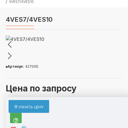
4VES7/4VES10
4VES7/4VES10
Артикул:
427005
Цена по запросу
ОПИСАНИЕ
УЗНАТЬ ЦЕНУ
4VES7/4VES10