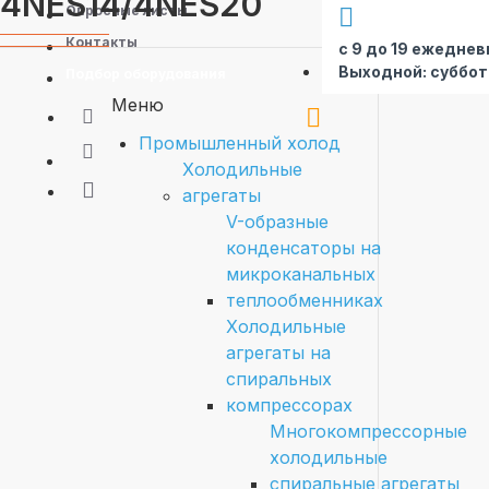
4NES14/4NES20
Опросные листы
Контакты
с 9 до 19 ежеднев
Выходной: суббот
Подбор оборудования
Меню
Промышленный холод
Холодильные
агрегаты
V-образные
конденсаторы на
микроканальных
теплообменниках
Холодильные
агрегаты на
спиральных
компрессорах
Многокомпрессорные
холодильные
спиральные агрегаты