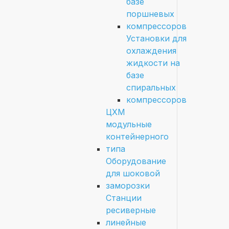
базе
поршневых
компрессоров
Установки для
охлаждения
жидкости на
базе
спиральных
компрессоров
ЦХМ
модульные
контейнерного
типа
Оборудование
для шоковой
заморозки
Станции
ресиверные
линейные