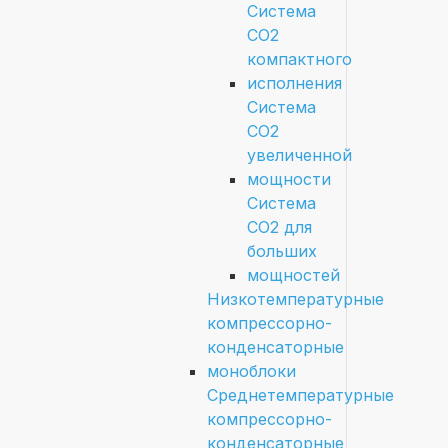
Система
СО2
компактного
исполнения
Система
СО2
увеличенной
мощности
Система
СО2 для
больших
мощностей
Низкотемпературные
компрессорно-
конденсаторные
моноблоки
Среднетемпературные
компрессорно-
конденсаторные