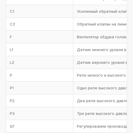
каждый компрессор
C1
Усиленный обратный клапан
Фильтр-очиститель на линии всасывания
C2
Обратный клапан на линию 
Коллектор всасывания с теплоизоляцией
F
Вентилятор обдува головок
Металлическая окрашенная рама
L1
Датчик нижнего уровня в р
Манометры высокого и низкого давления
L2
Датчик верхнего уровня в 
Комплект запорных вентилей
P
Реле низкого и высокого да
Комплект документации
P1
Одно реле высокого давлен
P2
Два реле высокого давлени
P3
Три реле высокого давлени
Q1
Регулирование производител