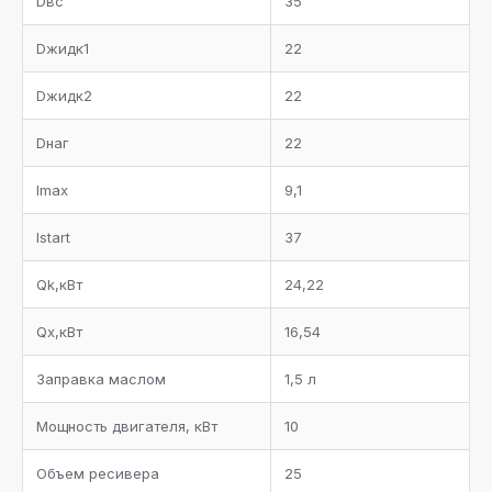
Dвс
35
Dжидк1
22
Dжидк2
22
Dнаг
22
Imax
9,1
Istart
37
Qk,кВт
24,22
Qx,кВт
16,54
Заправка маслом
1,5 л
Мощность двигателя, кВт
10
Объем ресивера
25