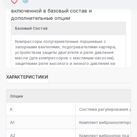
исполнение агрегатов в комплектации, не
включенной в базовый состав и
дополнительные опции
Базовый Состав
Компрессоры полугерметичные поршневые с
запорными вентилями, подогревателями картера,
устройством защиты двигателя и реле давления
масла (для компрессоров с масляным насосом),
защитными реле высокого и низкого давления на
каждый компрессор
ХАРАКТЕРИСТИКИ
Коллектор нагнетания
Отделитель масла с нагревателем, запорным
Опции
вентилем, фильтром и смотровым стеклом
K
Система регулирования дав
Ресивер масла с запорными вентилями,
дифференциальным клапаном и запорным вентилем
A1
Комплект виброизоляторов 
между масляным ресивером и коллектором
всасывания. Запорный вентиль на линию подачи
A2
Комплект виброопор под ра
масла, электронный регулятор уровня масла на