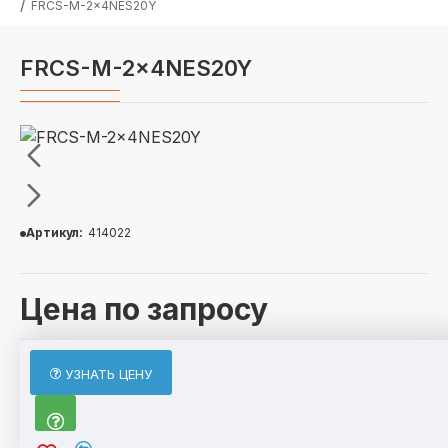
FRCS-M-2x4NES20Y
FRCS-M-2x4NES20Y
Артикул:
414022
Цена по запросу
ОПИСАНИЕ
УЗНАТЬ ЦЕНУ
По отдельному запросу возможно