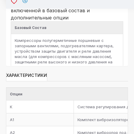
исполнение агрегатов в комплектации, не
включенной в базовый состав и
дополнительные опции
Базовый Состав
Компрессоры полугерметичные поршневые с
запорными вентилями, подогревателями картера,
устройством защиты двигателя и реле давления
масла (для компрессоров с масляным насосом),
защитными реле высокого и низкого давления на
каждый компрессор
ХАРАКТЕРИСТИКИ
Коллектор нагнетания
Отделитель масла с нагревателем, запорным
Опции
вентилем, фильтром и смотровым стеклом
K
Система регулирования дав
Ресивер масла с запорными вентилями,
дифференциальным клапаном и запорным вентилем
A1
Комплект виброизоляторов 
между масляным ресивером и коллектором
всасывания. Запорный вентиль на линию подачи
A2
Комплект виброопор под ра
масла, электронный регулятор уровня масла на