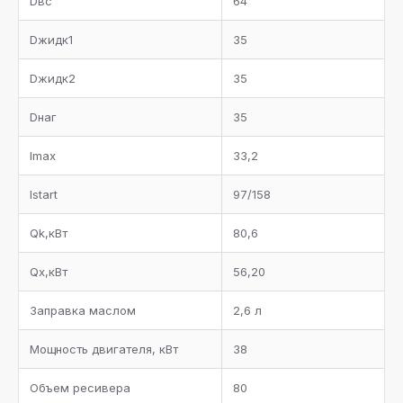
Dвс
64
Dжидк1
35
Dжидк2
35
Dнаг
35
Imax
33,2
Istart
97/158
Qk,кВт
80,6
Qx,кВт
56,20
Заправка маслом
2,6 л
Мощность двигателя, кВт
38
Объем ресивера
80