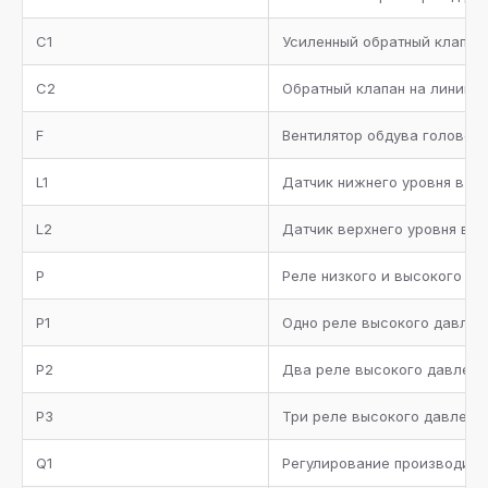
каждый компрессор
C1
Усиленный обратный клапан
Фильтр-очиститель на линии всасывания
C2
Обратный клапан на линию 
Коллектор всасывания с теплоизоляцией
F
Вентилятор обдува головок
Металлическая окрашенная рама
L1
Датчик нижнего уровня в р
Манометры высокого и низкого давления
L2
Датчик верхнего уровня в 
Комплект запорных вентилей
P
Реле низкого и высокого да
Комплект документации
P1
Одно реле высокого давлен
P2
Два реле высокого давлени
P3
Три реле высокого давлени
Q1
Регулирование производител