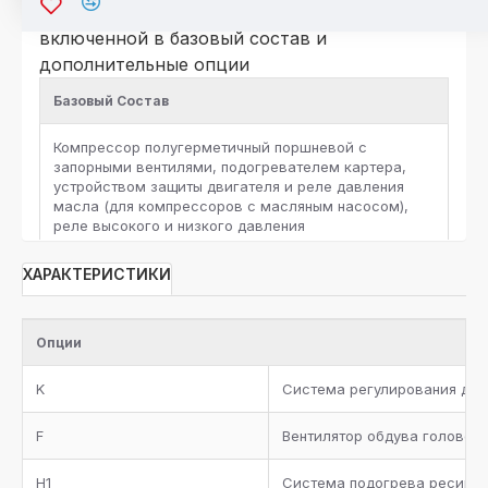
исполнение агрегатов в комплектации, не
включенной в базовый состав и
дополнительные опции
Базовый Состав
Компрессор полугерметичный поршневой с
запорными вентилями, подогревателем картера,
устройством защиты двигателя и реле давления
масла (для компрессоров с масляным насосом),
реле высокого и низкого давления
Комплект виброизоляторов
ХАРАКТЕРИСТИКИ
Ресивер с запорными вентилями и
предохранительным клапаном, жидкостная линия с
Опции
фильтром-осушителем, смотровым стеклом и
запорным вентилем на выходе
K
Система регулирования дав
Фильтр-очиститель на линии всасывания
F
Вентилятор обдува головок
Металлическая окрашенная рама
H1
Система подогрева ресивер