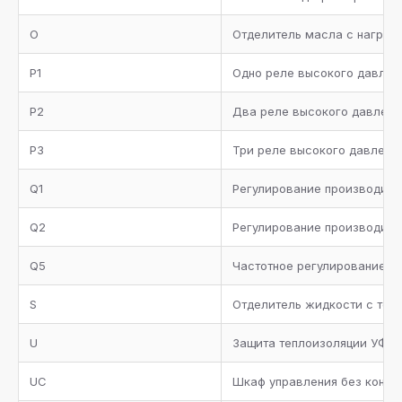
Манометры высокого и низкого давления
O
Отделитель масла с нагрев
Комплект документации
P1
Одно реле высокого давлен
P2
Два реле высокого давлени
P3
Три реле высокого давлени
Q1
Регулирование производител
Q2
Регулирование производител
Q5
Частотное регулирование п
S
Отделитель жидкости с теп
U
Защита теплоизоляции УФ лу
UC
Шкаф управления без контро