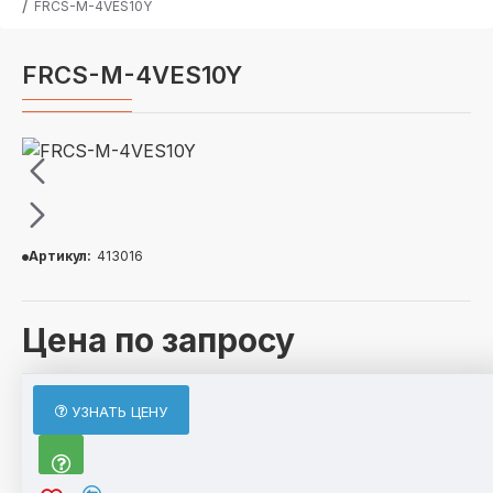
FRCS-M-4VES10Y
FRCS-M-4VES10Y
Артикул:
413016
Цена по запросу
ОПИСАНИЕ
УЗНАТЬ ЦЕНУ
По отдельному запросу возможно