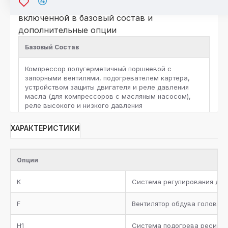
исполнение агрегатов в комплектации, не
включенной в базовый состав и
дополнительные опции
Базовый Состав
Компрессор полугерметичный поршневой с
запорными вентилями, подогревателем картера,
устройством защиты двигателя и реле давления
масла (для компрессоров с масляным насосом),
реле высокого и низкого давления
Комплект виброизоляторов
ХАРАКТЕРИСТИКИ
Ресивер с запорными вентилями и
предохранительным клапаном, жидкостная линия с
Опции
фильтром-осушителем, смотровым стеклом и
запорным вентилем на выходе
K
Система регулирования дав
Фильтр-очиститель на линии всасывания
F
Вентилятор обдува головок
Металлическая окрашенная рама
H1
Система подогрева ресивер