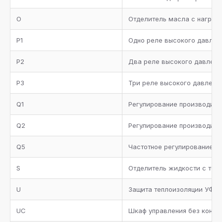
Манометры высокого и низкого давления
O
Отделитель масла с нагрев
Комплект документации
P1
Одно реле высокого давлен
P2
Два реле высокого давлени
P3
Три реле высокого давлени
Q1
Регулирование производител
Q2
Регулирование производител
Q5
Частотное регулирование п
S
Отделитель жидкости с теп
U
Защита теплоизоляции УФ лу
UC
Шкаф управления без контро