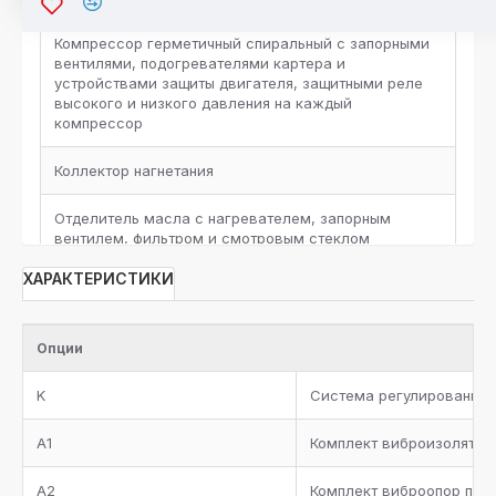
Компрессор герметичный спиральный с запорными
вентилями, подогревателями картера и
устройствами защиты двигателя, защитными реле
высокого и низкого давления на каждый
компрессор
Коллектор нагнетания
Отделитель масла с нагревателем, запорным
вентилем, фильтром и смотровым стеклом
ХАРАКТЕРИСТИКИ
Ресивер масла с запорными вентилями,
дифференциальным клапаном и запорным вентилем
между масляным ресивером и коллектором
всасывания. Запорный вентиль на линию подачи
Опции
масла, электронный регулятор уровня масла на
каждый компрессор
K
Система регулирования д
Фильтр-очиститель на линии всасывания
A1
Комплект виброизолятор
Коллектор всасывания с теплоизоляцией
A2
Комплект виброопор под 