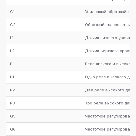
Металлическая окрашенная рама
C1
Усиленный обратный кла
Манометры высокого и низкого давления
C2
Обратный клапан на лини
Комплект запорных вентилей
L1
Датчик нижнего уровня 
Комплект документации
L2
Датчик верхнего уровня
P
Реле низкого и высокого
P1
Одно реле высокого дав
P2
Два реле высокого давл
P3
Три реле высокого давл
Q5
Частотное регулировани
Q6
Частотное регулировани