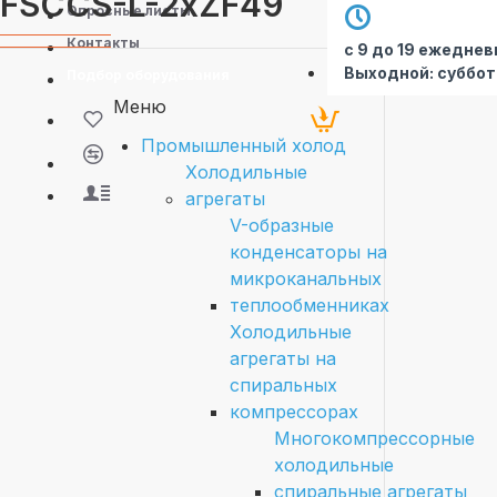
FSCCS-L-2xZF49
Опросные листы
Контакты
с 9 до 19 ежеднев
Выходной: суббот
Подбор оборудования
Меню
Промышленный холод
Холодильные
агрегаты
V-образные
конденсаторы на
микроканальных
теплообменниках
Холодильные
агрегаты на
спиральных
компрессорах
Многокомпрессорные
холодильные
спиральные агрегаты