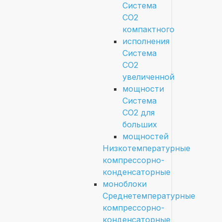
Система
СО2
компактного
исполнения
Система
СО2
увеличенной
мощности
Система
СО2 для
больших
мощностей
Низкотемпературные
компрессорно-
конденсаторные
моноблоки
Среднетемпературные
компрессорно-
конденсаторные