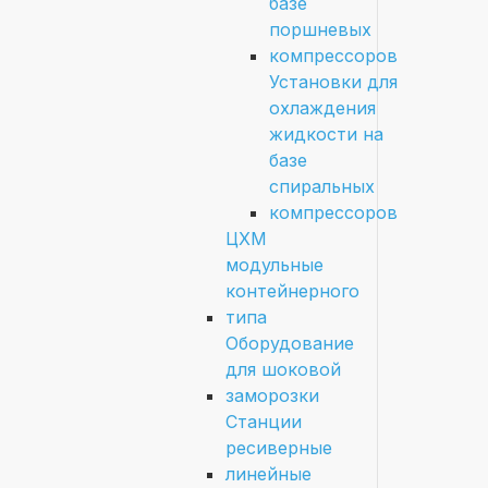
базе
поршневых
компрессоров
Установки для
охлаждения
жидкости на
базе
спиральных
компрессоров
ЦХМ
модульные
контейнерного
типа
Оборудование
для шоковой
заморозки
Станции
ресиверные
линейные