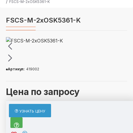
FSCS-М-2хOSK5361-K
FSCS-М-2хOSK5361-K
Артикул:
419002
Цена по запросу
ОПИСАНИЕ
УЗНАТЬ ЦЕНУ
FSCS-М-2хOSK5361-K