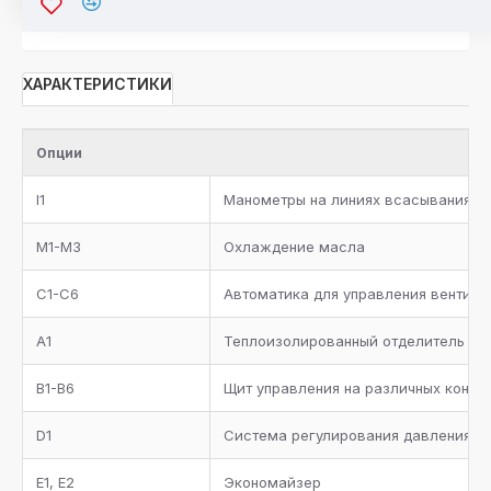
ХАРАКТЕРИСТИКИ
Опции
I1
Манометры на линиях всасывания и 
М1-М3
Охлаждение масла
С1-С6
Автоматика для управления вентилято
A1
Теплоизолированный отделитель жи
B1-B6
Щит управления на различных контр
D1
Система регулирования давления к
E1, E2
Экономайзер