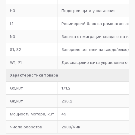
H3
Подогрев щита управления
L1
Ресиверный блок на раме агрегата
N3
Защита от миграции хладагента во 
S1, S2
Запорные вентили на входе/выходе 
W1, P1
Дооснащение щита управления счет
Характеристики товара
Qx,кВт
171,2
Qк,кВт
236,2
Мощность мотора, кВт
45
Число оборотов
2900/мин