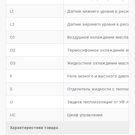
Система регулирования давления конденсации на
линии нагнетания
L1
Датчик нижнего уровня в ресиве
Ресивер с запорными вентилями и
L2
Датчик верхнего уровня в ресиве
предохранительным клапаном, жидкостная линия с
фильтром-осушителем, смотровым стеклом и
запорным вентилем на выходе
O1
Воздушное охлаждение масла
Фильтр-очиститель на линии всасывания каждого
O2
Термосифонное охлаждение мас
компрессора
O3
Жидкостное охлаждение масла
Коллектор всасывания с теплоизоляцией
P
Реле низкого и высокого давлен
Металлическая окрашенная рама
S
Отделитель жидкости с теплоизо
Комплект документации
U
Защита теплоизоляции от УФ луче
Манометры высокого и низкого давления
UC
Шкаф управления
Два предохранительных клапана с трехходовым
вентилем на ресивере хладагента
Характеристики товара