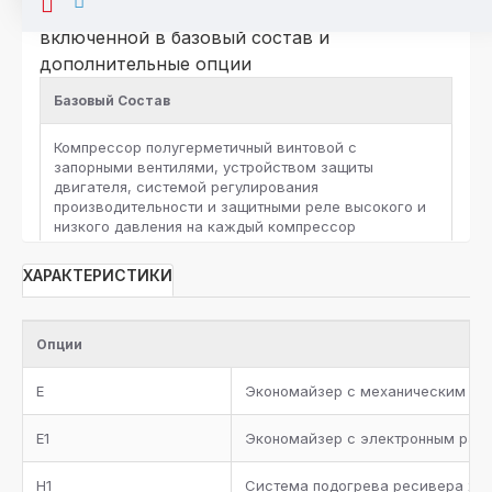
исполнение агрегатов в комплектации, не
включенной в базовый состав и
дополнительные опции
Базовый Состав
Компрессор полугерметичный винтовой с
запорными вентилями, устройством защиты
двигателя, системой регулирования
производительности и защитными реле высокого и
низкого давления на каждый компрессор
Запорные вентили на агрегате
ХАРАКТЕРИСТИКИ
Отделитель масла с нагревателем, термостатом,
реле низкого уровня масла, предохранительным
Опции
клапаном и обратнозапорным клапаном
E
Экономайзер с механическим ра
Фильтр масляный, реле протока, смотровое стекло,
запорный вентиль, электромагнитный клапан на
E1
Экономайзер с электронным рас
линию возврата масла в каждый компрессор
H1
Система подогрева ресивера хла