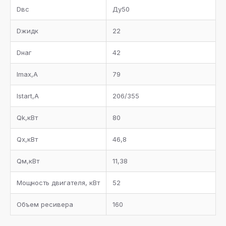
Dвс
Ду50
Dжидк
22
Dнаг
42
Imax,А
79
Istart,А
206/355
Qk,кВт
80
Qx,кВт
46,8
Qм,кВт
11,38
Мощность двигателя, кВт
52
Объем ресивера
160