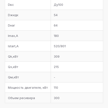
Dвс
Ду100
Dжидк
54
Dнаг
64
Imax,А
180
Istart,А
520/801
Qk,кВт
309
Qx,кВт
215
Qм,кВт
-
Мощность двигателя, кВт
110
Объем ресивера
300