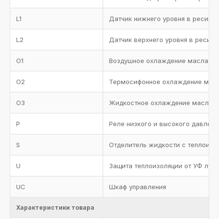
Система регулирования давления конденсации на
линии нагнетания
L1
Датчик нижнего уровня в ресиве
Ресивер с запорными вентилями и
L2
Датчик верхнего уровня в ресиве
предохранительным клапаном, жидкостная линия с
фильтром-осушителем, смотровым стеклом и
запорным вентилем на выходе
O1
Воздушное охлаждение масла
Фильтр-очиститель на линии всасывания каждого
O2
Термосифонное охлаждение мас
компрессора
O3
Жидкостное охлаждение масла
Коллектор всасывания с теплоизоляцией
P
Реле низкого и высокого давлен
Металлическая окрашенная рама
S
Отделитель жидкости с теплоизо
Комплект документации
U
Защита теплоизоляции от УФ луче
Манометры высокого и низкого давления
UC
Шкаф управления
Два предохранительных клапана с трехходовым
вентилем на ресивере хладагента
Характеристики товара