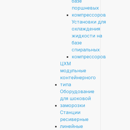
базе
поршневых
компрессоров
Установки для
охлаждения
жидкости на
базе
спиральных
компрессоров
ЦХМ
модульные
контейнерного
типа
Оборудование
для шоковой
заморозки
Станции
ресиверные
линейные