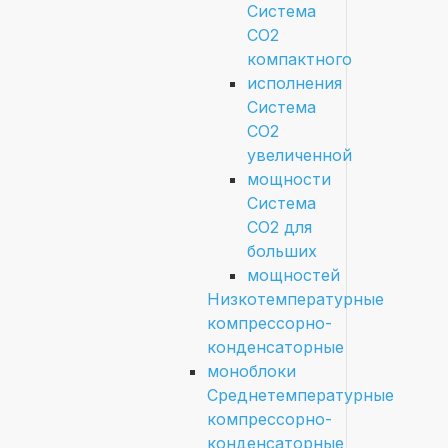
Система
СО2
компактного
исполнения
Система
СО2
увеличенной
мощности
Система
СО2 для
больших
мощностей
Низкотемпературные
компрессорно-
конденсаторные
моноблоки
Среднетемпературные
компрессорно-
конденсаторные