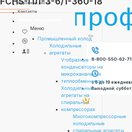
FCHS-ПЛ-3-6/1-360-18
Опросные листы
Контакты
Подбор оборудования
Меню
Промышленный холод
Холодильные
агрегаты
8-800-550-62-71
V-образные
конденсаторы на
микроканальных
теплообменниках
с 9 до 19 ежеднев
Холодильные
Выходной: суббот
агрегаты на
спиральных
компрессорах
Многокомпрессорные
холодильные
спиральные агрегаты