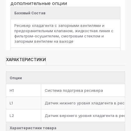
дополнительные опции
Базовый Состав
Ресивер хладагента с запорными вентилями и
предохранительным клапаном, жидкостная линия с
фильтром-осушителем, смотровым стеклом и
запорным вентилем на выходе
Металлическая окрашенная рама
ХАРАКТЕРИСТИКИ
Комплект документации
Опции
Два предохранительных клапана с трехходовым
вентилем на ресивере хладагента
H1
Система подогрева ресивера
L1
Датчик нижнего уровня хладагента в ресив
L2
Датчик верхнего уровня хладагента в реси
Характеристики товара