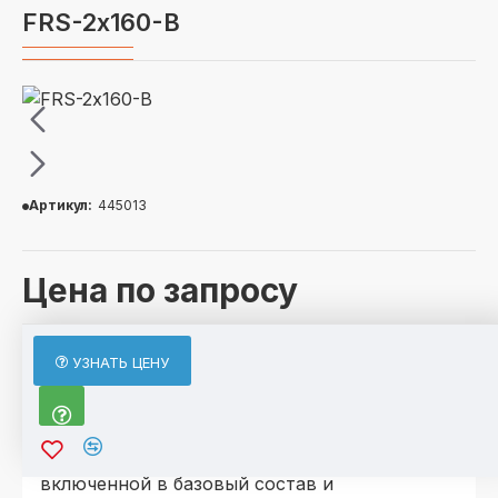
FRS-2х160-В
Артикул:
445013
Цена по запросу
ОПИСАНИЕ
УЗНАТЬ ЦЕНУ
По отдельному запросу возможно
исполнение агрегатов в комплектации, не
включенной в базовый состав и