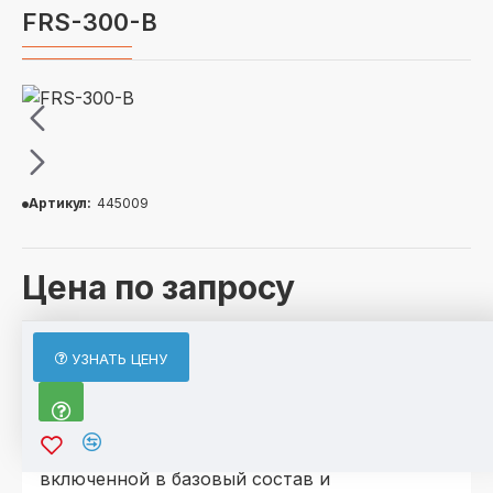
FRS-300-В
Артикул:
445009
Цена по запросу
ОПИСАНИЕ
УЗНАТЬ ЦЕНУ
По отдельному запросу возможно
исполнение агрегатов в комплектации, не
включенной в базовый состав и