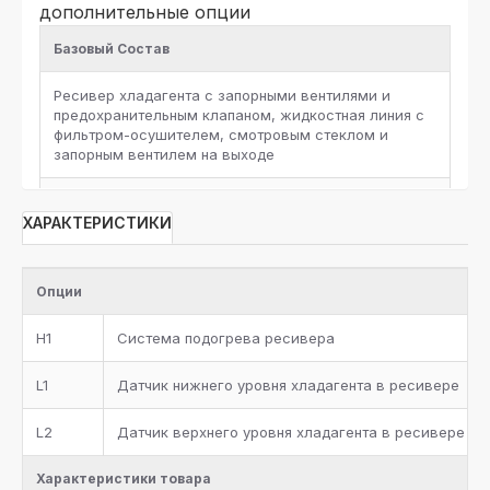
дополнительные опции
Базовый Состав
Ресивер хладагента с запорными вентилями и
предохранительным клапаном, жидкостная линия с
фильтром-осушителем, смотровым стеклом и
запорным вентилем на выходе
Металлическая окрашенная рама
ХАРАКТЕРИСТИКИ
Комплект документации
Опции
Два предохранительных клапана с трехходовым
вентилем на ресивере хладагента
H1
Система подогрева ресивера
L1
Датчик нижнего уровня хладагента в ресивере
L2
Датчик верхнего уровня хладагента в ресивере
Характеристики товара