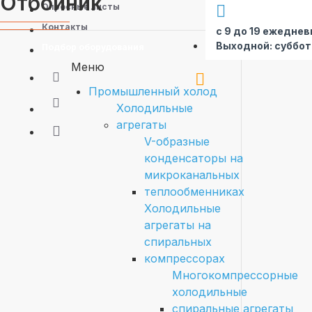
Отбойник
Опросные листы
Контакты
с 9 до 19 ежеднев
Выходной: суббот
Подбор оборудования
Меню
Промышленный холод
Холодильные
агрегаты
V-образные
конденсаторы на
микроканальных
теплообменниках
Холодильные
агрегаты на
спиральных
компрессорах
Многокомпрессорные
холодильные
спиральные агрегаты