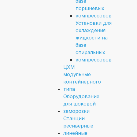
базе
поршневых
компрессоров
Установки для
охлаждения
жидкости на
базе
спиральных
компрессоров
ЦХМ
модульные
контейнерного
типа
Оборудование
для шоковой
заморозки
Станции
ресиверные
линейные