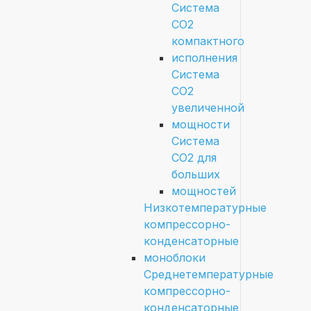
Система
СО2
компактного
исполнения
Система
СО2
увеличенной
мощности
Система
СО2 для
больших
мощностей
Низкотемпературные
компрессорно-
конденсаторные
моноблоки
Среднетемпературные
компрессорно-
конденсаторные