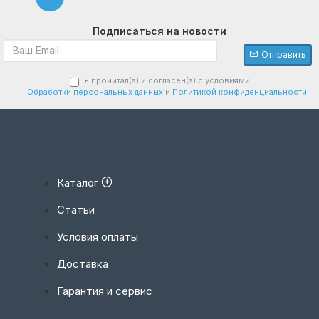
предназначена для хранения продукции в
температурном диапазоне от -5°C до -35°C.
Подписаться на новости
Внутренний объем – 9,3 куб.м.
Отправить
Если Вам нужна среднетемпературная
Я прочитал(а) и согласен(а) с условиями
холодильная камера другого размера или с
Обработки персональных данных
и
Политикой конфиденциальности
другими характеристиками – обращайтесь!
Изготовляем на заказ.
Каталог
Статьи
Условия оплаты
Доставка
Гарантия и сервис