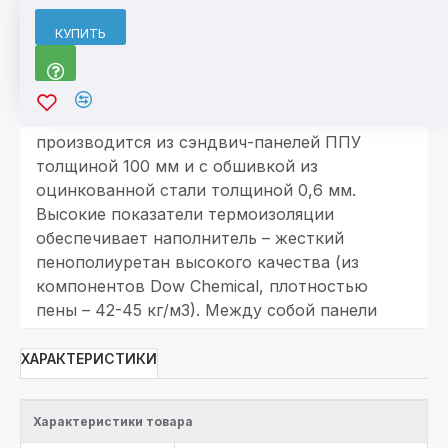
ОПИСАНИЕ
КУПИТЬ
Конструкция холодильной камеры
Морозильная камера КМПФ-9,3-100
производится из сэндвич-панелей ППУ
толщиной 100 мм и с обшивкой из
оцинкованной стали толщиной 0,6 мм.
Высокие показатели термоизоляции
обеспечивает наполнитель – жесткий
пенополиуретан высокого качества (из
компонентов Dow Chemical, плотностью
пены – 42-45 кг/м3). Между собой панели
соединяются максимально эффективным
модульным способом - двойной «шип-паз»,
ХАРАКТЕРИСТИКИ
который способствует ликвидации
"мостиков холода", обеспечивает жесткое
Характеристики товара
соединение панелей, а также позволяет