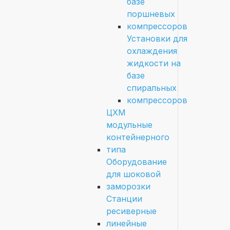
базе
поршневых
компрессоров
Установки для
охлаждения
жидкости на
базе
спиральных
компрессоров
ЦХМ
модульные
контейнерного
типа
Оборудование
для шоковой
заморозки
Станции
ресиверные
линейные