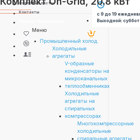
Комплект On-Grid, 20.8 кВт
Опросные листы
Контакты
с 9 до 19 ежеднев
Выходной: суббот
Подбор оборудования
Меню
Промышленный холод
Холодильные
агрегаты
V-образные
конденсаторы на
микроканальных
теплообменниках
Холодильные
агрегаты на
спиральных
компрессорах
Многокомпрессорные
холодильные
спиральные агрегаты