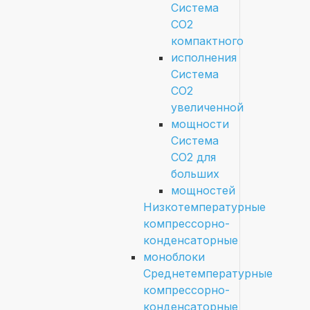
Система
СО2
компактного
исполнения
Система
СО2
увеличенной
мощности
Система
СО2 для
больших
мощностей
Низкотемпературные
компрессорно-
конденсаторные
моноблоки
Среднетемпературные
компрессорно-
конденсаторные