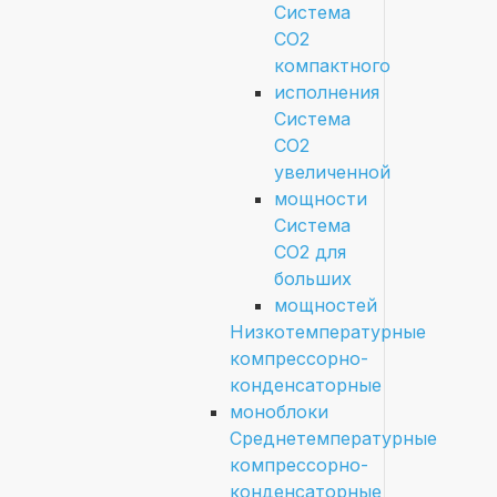
Система
СО2
компактного
исполнения
Система
СО2
увеличенной
мощности
Система
СО2 для
больших
мощностей
Низкотемпературные
компрессорно-
конденсаторные
моноблоки
Среднетемпературные
компрессорно-
конденсаторные