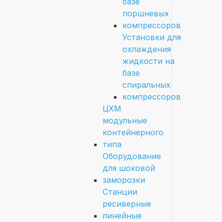
базе
поршневых
компрессоров
Установки для
охлаждения
жидкости на
базе
спиральных
компрессоров
ЦХМ
модульные
контейнерного
типа
Оборудование
для шоковой
заморозки
Станции
ресиверные
линейные