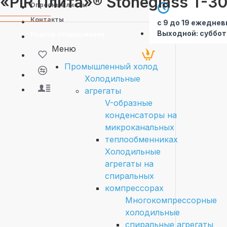
«PIR Плита»® Stoneglass T-30
Опросные листы
Контакты
с 9 до 19 ежеднев
Выходной: суббот
Подбор оборудования
Меню
Промышленный холод
Холодильные
агрегаты
V-образные
конденсаторы на
микроканальных
теплообменниках
Холодильные
агрегаты на
спиральных
компрессорах
Многокомпрессорные
холодильные
спиральные агрегаты