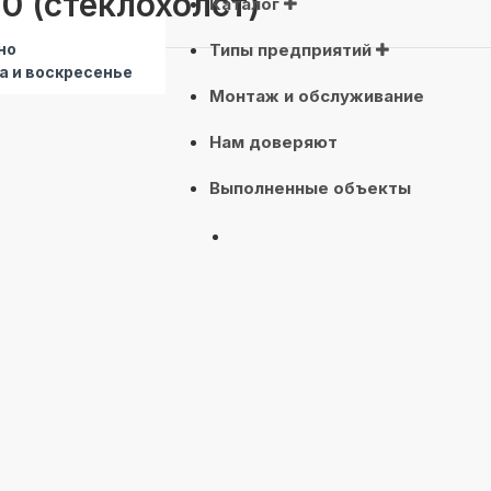
0 (стеклохолст)
Каталог
но
Типы предприятий
а и воскресенье
Монтаж и обслуживание
Нам доверяют
Выполненные объекты