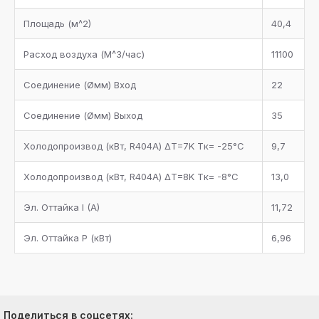
Площадь (м^2)
40,4
Расход воздуха (М^3/час)
11100
Соединение (Øмм) Вход
22
Соединение (Øмм) Выход
35
Холодопроизвод (кВт, R404A) ΔT=7K Tк= -25°С
9,7
Холодопроизвод (кВт, R404A) ΔT=8K Tк= -8°С
13,0
Эл. Оттайка I (A)
11,72
Эл. Оттайка P (кВт)
6,96
Поделиться в соцсетях: