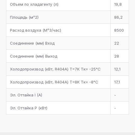
Объем по хладагенту (л)
19,8
Площадь (м^2)
86,2
Расход воздуха (М^3/час)
8500
Соединение (мм) Вход
22
Соединение (мм) Выход
28
Холодопроизвод (кВт, R404A) T=7K Tк= -25°С
12,1
Холодопроизвод (кВт, R404A) T=8K Tк= -8°С
17,1
Эл. Оттайка I (A)
-
Эл. Оттайка P (кВт)
-