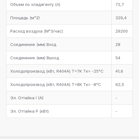
Объем по хладагенту (л)
72,7
Площадь (м^2)
329,4
Расход воздуха (М^3/час)
29200
Соединение (мм) Вход
28
Соединение (мм) Выход
54
Холодопроизвод (кВт, R404A) T=7K Tк= -25°С
41,6
Холодопроизвод (кВт, R404A) T=8K Tк= -8°С
62,5
Эл. Оттайка I (A)
-
Эл. Оттайка P (кВт)
-