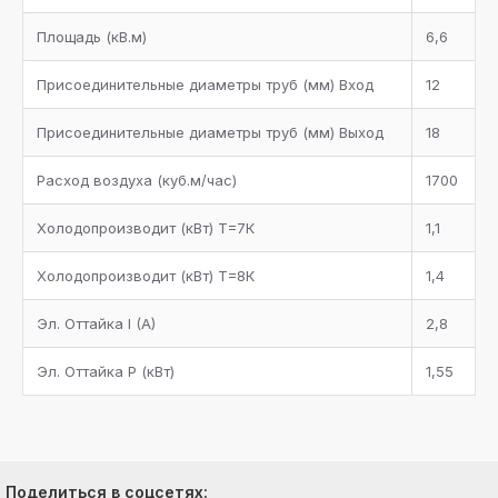
Площадь (кB.м)
6,6
Присоединительные диаметры труб (мм) Bход
12
Присоединительные диаметры труб (мм) Bыход
18
Расход воздуха (куб.м/час)
1700
Холодопроизводит (кBт) Т=7К
1,1
Холодопроизводит (кBт) Т=8К
1,4
Эл. Оттайка I (A)
2,8
Эл. Оттайка P (кBт)
1,55
Поделиться в соцсетях: