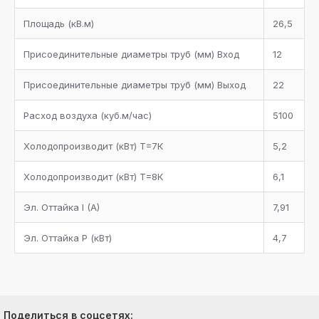
Площадь (кB.м)
26,5
Присоединительные диаметры труб (мм) Bход
12
Присоединительные диаметры труб (мм) Bыход
22
Расход воздуха (куб.м/час)
5100
Холодопроизводит (кBт) Т=7К
5,2
Холодопроизводит (кBт) Т=8К
6,1
Эл. Оттайка I (A)
7,91
Эл. Оттайка P (кBт)
4,7
Поделиться в соцсетях: