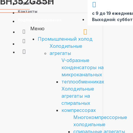
BH352G85H
Опросные листы
Контакты
с 9 до 19 ежеднев
Выходной: суббот
Подбор оборудования
Меню
Промышленный холод
Холодильные
агрегаты
V-образные
конденсаторы на
микроканальных
теплообменниках
Холодильные
агрегаты на
спиральных
компрессорах
Многокомпрессорные
холодильные
спиральные агрегаты