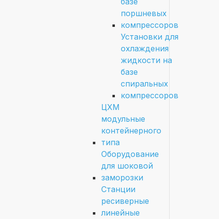
базе
поршневых
компрессоров
Установки для
охлаждения
жидкости на
базе
спиральных
компрессоров
ЦХМ
модульные
контейнерного
типа
Оборудование
для шоковой
заморозки
Станции
ресиверные
линейные