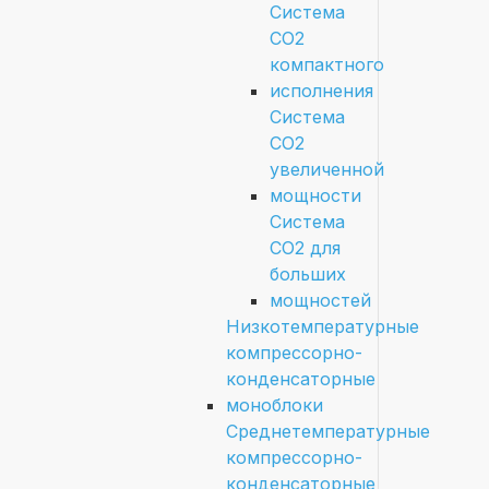
Система
СО2
компактного
исполнения
Система
СО2
увеличенной
мощности
Система
СО2 для
больших
мощностей
Низкотемпературные
компрессорно-
конденсаторные
моноблоки
Среднетемпературные
компрессорно-
конденсаторные