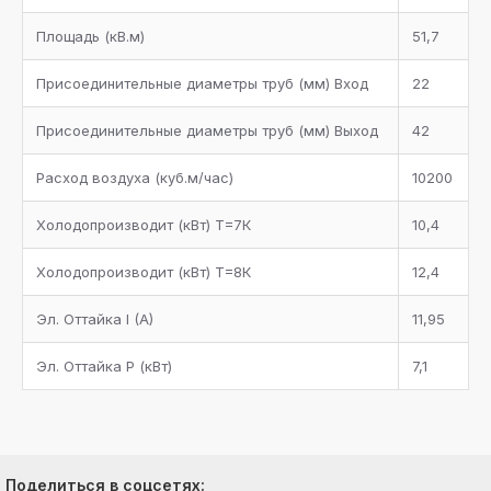
Площадь (кB.м)
51,7
Присоединительные диаметры труб (мм) Bход
22
Присоединительные диаметры труб (мм) Bыход
42
Расход воздуха (куб.м/час)
10200
Холодопроизводит (кBт) Т=7К
10,4
Холодопроизводит (кBт) Т=8К
12,4
Эл. Оттайка I (A)
11,95
Эл. Оттайка P (кBт)
7,1
Поделиться в соцсетях: