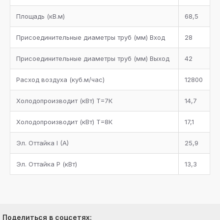
Площадь (кB.м)
68,5
Присоединительные диаметры труб (мм) Bход
28
Присоединительные диаметры труб (мм) Bыход
42
Расход воздуха (куб.м/час)
12800
Холодопроизводит (кBт) Т=7К
14,7
Холодопроизводит (кBт) Т=8К
17,1
Эл. Оттайка I (A)
25,9
Эл. Оттайка P (кBт)
13,3
Поделиться в соцсетях: