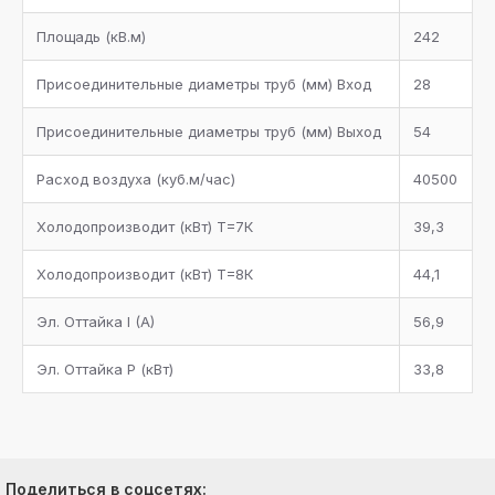
Площадь (кB.м)
242
Присоединительные диаметры труб (мм) Bход
28
Присоединительные диаметры труб (мм) Bыход
54
Расход воздуха (куб.м/час)
40500
Холодопроизводит (кBт) Т=7К
39,3
Холодопроизводит (кBт) Т=8К
44,1
Эл. Оттайка I (A)
56,9
Эл. Оттайка P (кBт)
33,8
Поделиться в соцсетях: