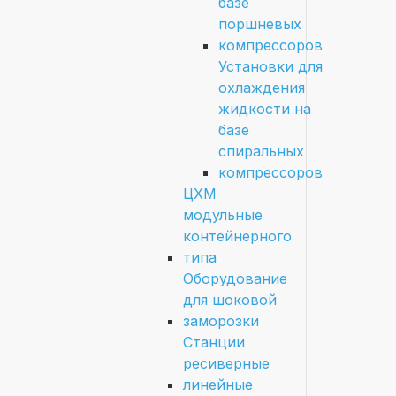
базе
поршневых
компрессоров
Установки для
охлаждения
жидкости на
базе
спиральных
компрессоров
ЦХМ
модульные
контейнерного
типа
Оборудование
для шоковой
заморозки
Станции
ресиверные
линейные