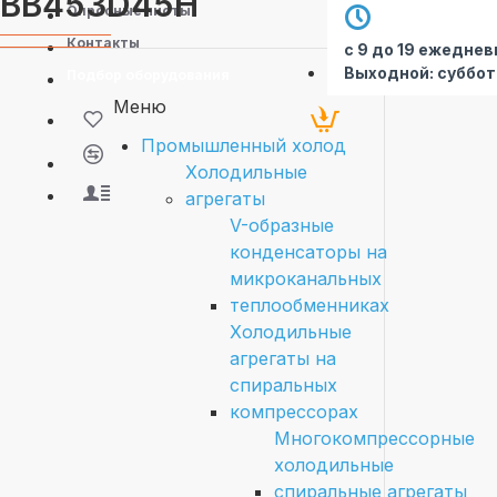
BB453D45H
Опросные листы
Контакты
с 9 до 19 ежеднев
Выходной: суббот
Подбор оборудования
Меню
Промышленный холод
Холодильные
агрегаты
V-образные
конденсаторы на
микроканальных
теплообменниках
Холодильные
агрегаты на
спиральных
компрессорах
Многокомпрессорные
холодильные
спиральные агрегаты