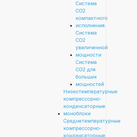
Система
СО2
компактного
исполнения
Система
СО2
увеличенной
мощности
Система
СО2 для
больших
мощностей
Низкотемпературные
компрессорно-
конденсаторные
моноблоки
Среднетемпературные
компрессорно-
конденсаторные