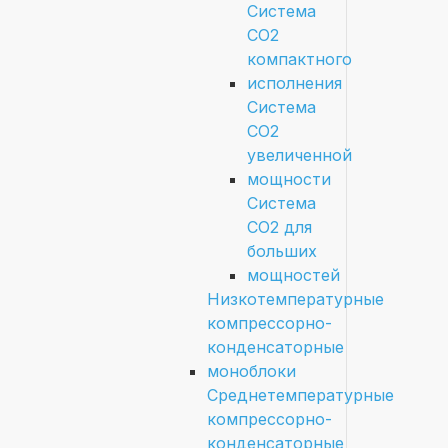
Система
СО2
компактного
исполнения
Система
СО2
увеличенной
мощности
Система
СО2 для
больших
мощностей
Низкотемпературные
компрессорно-
конденсаторные
моноблоки
Среднетемпературные
компрессорно-
конденсаторные