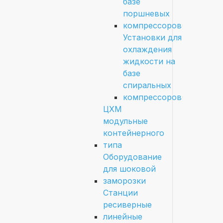
базе
поршневых
компрессоров
Установки для
охлаждения
жидкости на
базе
спиральных
компрессоров
ЦХМ
модульные
контейнерного
типа
Оборудование
для шоковой
заморозки
Станции
ресиверные
линейные