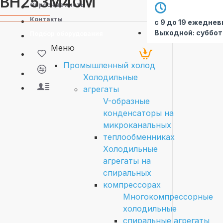
ВН253М40М
Опросные листы
Контакты
с 9 до 19 ежеднев
Выходной: суббот
Подбор оборудования
Меню
Промышленный холод
Холодильные
агрегаты
V-образные
конденсаторы на
микроканальных
теплообменниках
Холодильные
агрегаты на
спиральных
компрессорах
Многокомпрессорные
холодильные
спиральные агрегаты