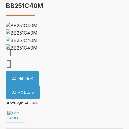
ВВ251С40М
2D ЧЕРТЁЖ
3D МОДЕЛЬ
Артикул:
400635
LAMEL