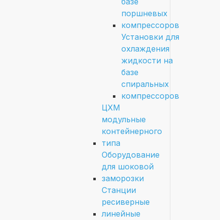
базе
поршневых
компрессоров
Установки для
охлаждения
жидкости на
базе
спиральных
компрессоров
ЦХМ
модульные
контейнерного
типа
Оборудование
для шоковой
заморозки
Станции
ресиверные
линейные