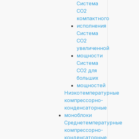
Система
СО2
компактного
исполнения
Система
СО2
увеличенной
мощности
Система
СО2 для
больших
мощностей
Низкотемпературные
компрессорно-
конденсаторные
моноблоки
Среднетемпературные
компрессорно-
конденсаторные