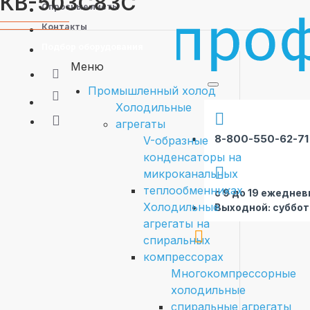
КВ-503C83C
Опросные листы
Контакты
Подбор оборудования
Меню
Промышленный холод
Холодильные
агрегаты
8-800-550-62-71
V-образные
конденсаторы на
микроканальных
теплообменниках
с 9 до 19 ежеднев
Холодильные
Выходной: суббот
агрегаты на
спиральных
компрессорах
Многокомпрессорные
холодильные
спиральные агрегаты