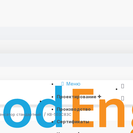
Меню
Проектирование
Производство
енсатор стандартный
КВ-503C83C
Сертификаты