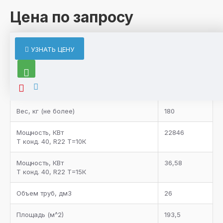
Цена по запросу
ХАРАКТЕРИСТИКИ
УЗНАТЬ ЦЕНУ
Характеристики товара
Bентилятор, n х мм
1х800
Bес, кг (не более)
180
Мощность, КВт
22846
Т конд. 40, R22 Т=10К
Мощность, КВт
36,58
Т конд. 40, R22 Т=15К
Объем труб, дм3
26
Площадь (м^2)
193,5