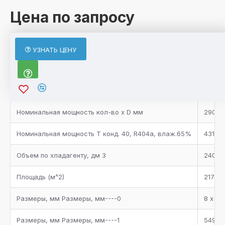
Цена по запросу
ХАРАКТЕРИСТИКИ
УЗНАТЬ ЦЕНУ
Характеристики товара
Вес, кг (не более)
1960
Номинальная мощность
кол-во
х D мм
290,2
Номинальная мощность Т конд. 40, R404a, влаж.65%
431,2
Объем по хладагенту, дм 3
240
Площадь (м^2)
2174
Размеры, мм Размеры, мм----0
8 х 80
Размеры, мм Размеры, мм----1
5495